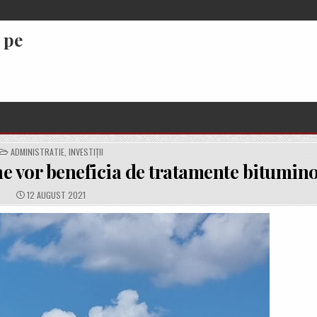
 pe
POSTED
ADMINISTRATIE
,
INVESTIȚII
IN
e vor beneficia de tratamente bitumin
PUBLISHED
12 AUGUST 2021
DATE: