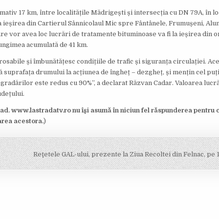
tiv 17 km, între localitățile Mădrigești și intersecția cu DN 79A, în lo
la ieșirea din Cartierul Sânnicolaul Mic spre Fântânele, Frumușeni, Alun
are vor avea loc lucrări de tratamente bituminoase va fi la ieșirea din 
lungimea acumulată de 41 km.
abile și îmbunătățesc condițiile de trafic și siguranța circulației. Ace
ă suprafața drumului la acțiunea de îngheț – dezgheț, și mențin cel puț
i degradărilor este redus cu 90%”, a declarat Răzvan Cadar. Valoarea lucr
udețului.
d. www.lastradatv.ro nu îşi asumă în niciun fel răspunderea pentru 
area acestora.
)
Reţetele GAL-ului, prezente la Ziua Recoltei din Felnac, pe 1