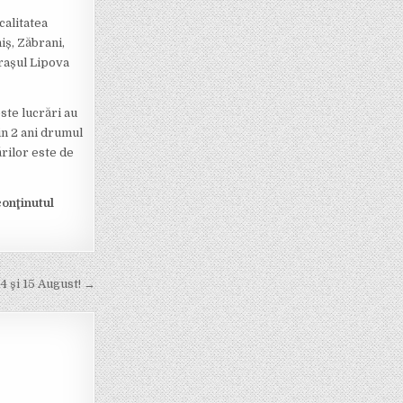
calitatea
iș, Zăbrani,
orașul Lipova
ste lucrări au
in 2 ani drumul
ărilor este de
conţinutul
4 şi 15 August! →