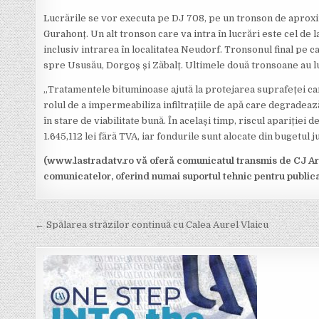
Lucrările se vor executa pe DJ 708, pe un tronson de aproxima
Gurahonț. Un alt tronson care va intra în lucrări este cel de 
inclusiv intrarea în localitatea Neudorf. Tronsonul final pe c
spre Ususău, Dorgoș și Zăbalț. Ultimele două tronsoane au 
„Tratamentele bituminoase ajută la protejarea suprafeței caros
rolul de a impermeabiliza infiltrațiile de apă care degradeaz
în stare de viabilitate bună. În același timp, riscul apariție
1.645,112 lei fără TVA, iar fondurile sunt alocate din bugetul j
(www.lastradatv.ro vă oferă comunicatul transmis de CJ Ara
comunicatelor, oferind numai suportul tehnic pentru public
Post
← Spălarea străzilor continuă cu Calea Aurel Vlaicu
navigation