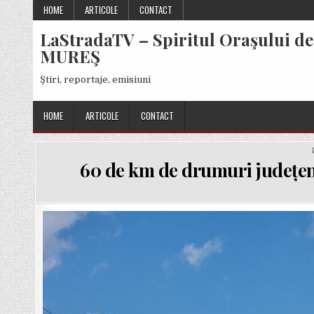
Skip
HOME
ARTICOLE
CONTACT
to
LaStradaTV – Spiritul Oraşului de
content
MUREŞ
Ştiri, reportaje, emisiuni
HOME
ARTICOLE
CONTACT
60 de km de drumuri județen