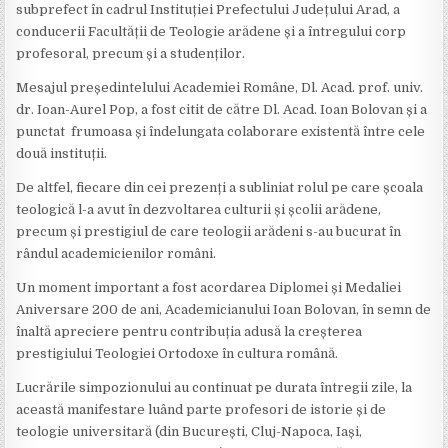
subprefect în cadrul Instituției Prefectului Județului Arad, a
conducerii Facultății de Teologie arădene și a întregului corp
profesoral, precum și a studenților.
Mesajul președintelului Academiei Române, Dl. Acad. prof. univ.
dr. Ioan-Aurel Pop, a fost citit de către Dl. Acad. Ioan Bolovan și a
punctat frumoasa și îndelungata colaborare existentă între cele
două instituții.
De altfel, fiecare din cei prezenți a subliniat rolul pe care școala
teologică l-a avut în dezvoltarea culturii și școlii arădene,
precum și prestigiul de care teologii arădeni s-au bucurat în
rândul academicienilor români.
Un moment important a fost acordarea Diplomei și Medaliei
Aniversare 200 de ani, Academicianului Ioan Bolovan, în semn de
înaltă apreciere pentru contribuția adusă la creșterea
prestigiului Teologiei Ortodoxe în cultura română.
Lucrările simpozionului au continuat pe durata întregii zile, la
această manifestare luând parte profesori de istorie și de
teologie universitară (din București, Cluj-Napoca, Iași,