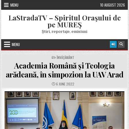
Skip
MENU
10 AUGUST 2026
to
content
LaStradaTV – Spiritul Oraşului de
pe MUREŞ
Ştiri, reportaje, emisiuni
MENU
POSTED
ÎNVĂŢĂMÂNT
IN
Academia Română și Teologia
arădeană, în simpozion la UAV Arad
PUBLISHED
6 JUNE 2022
DATE: