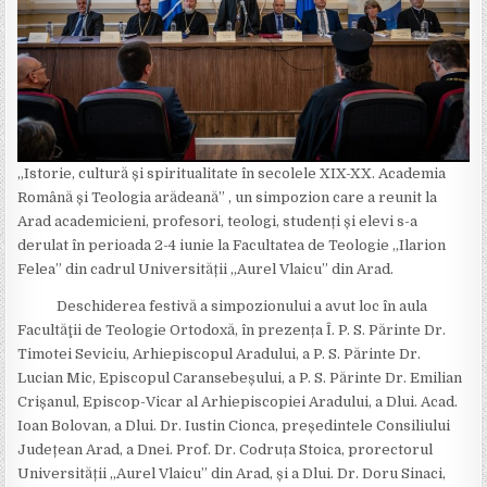
„Istorie, cultură și spiritualitate în secolele XIX-XX. Academia
Română și Teologia arădeană” , un simpozion care a reunit la
Arad academicieni, profesori, teologi, studenți și elevi s-a
derulat în perioada 2-4 iunie la Facultatea de Teologie „Ilarion
Felea” din cadrul Universității „Aurel Vlaicu” din Arad.
Deschiderea festivă a simpozionului a avut loc în aula
Facultăţii de Teologie Ortodoxă, în prezența Î. P. S. Părinte Dr.
Timotei Seviciu, Arhiepiscopul Aradului, a P. S. Părinte Dr.
Lucian Mic, Episcopul Caransebeșului, a P. S. Părinte Dr. Emilian
Crișanul, Episcop-Vicar al Arhiepiscopiei Aradului, a Dlui. Acad.
Ioan Bolovan, a Dlui. Dr. Iustin Cionca, președintele Consiliului
Județean Arad, a Dnei. Prof. Dr. Codruța Stoica, prorectorul
Universității „Aurel Vlaicu” din Arad, și a Dlui. Dr. Doru Sinaci,