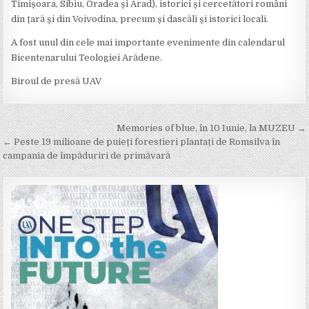
Timișoara, Sibiu, Oradea și Arad), istorici și cercetători români
din țară și din Voivodina, precum și dascăli și istorici locali.
A fost unul din cele mai importante evenimente din calendarul
Bicentenarului Teologiei Arădene.
Biroul de presă UAV
Post
Memories of blue, în 10 Iunie, la MUZEU →
navigation
← Peste 19 milioane de puieți forestieri plantați de Romsilva în
campania de împăduriri de primăvară