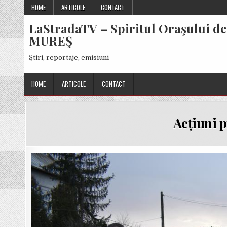
Skip
HOME
ARTICOLE
CONTACT
to
LaStradaTV – Spiritul Oraşului de
content
MUREŞ
Ştiri, reportaje, emisiuni
HOME
ARTICOLE
CONTACT
Acțiuni 