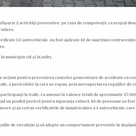
esfășurat 2 activități preventive, pe raza de competență, cu scopul desc
rutiere.
erificate 111 autovehicule. Au fost aplicate 43 de sancțiuni contravențio
re.
în municipiu cât și în județ.
multe acțiuni pentru prevenirea cauzelor generatoare de accidente cu co
afic, a pericolelor la care se expun, prin nerespectarea regulilor de ci
participanți la trafic, cu amenzi în valoare totală de aproximativ 27.000
nd un posibil pericol pentru siguranța rutieră. 64 de persoane au fost 
ducere și au retras certificatele de înmatriculare a 4 autovehicule, car
ulile de circulație și să adopte un comportament preventiv în deplasă