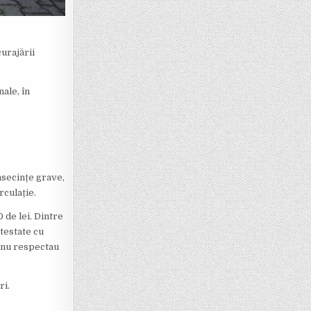
urajării
nale, în
nsecințe grave,
rculație.
 de lei. Dintre
testate cu
e nu respectau
ri.