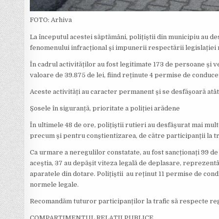
FOTO: Arhiva
La începutul acestei săptămâni, polițiștii din municipiu au d
fenomenului infracțional și impunerii respectării legislației 
În cadrul activităților au fost legitimate 173 de persoane și v
valoare de 39.875 de lei, fiind reținute 4 permise de conduce
Aceste activități au caracter permanent și se desfășoară atât 
Șosele în siguranță, prioritate a poliției arădene
În ultimele 48 de ore, polițiștii rutieri au desfășurat mai 
precum și pentru conștientizarea, de către participanții la tr
Ca urmare a neregulilor constatate, au fost sancționați 99 de 
aceștia, 37 au depășit viteza legală de deplasare, reprezentâ
aparatele din dotare. Polițiștii au reținut 11 permise de con
normele legale.
Recomandăm tuturor participanților la trafic să respecte reg
COMPARTIMENTUL RELAȚII PUBLICE