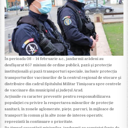
În perioada 08 – 14 februarie a.c., jandarmii arădeni au
desfășurat 657 misiuni de ordine publică, pază și protecție
instituțională și pază transporturi speciale, inclusiv protecția
transporturilor vaccinurilor de la centrul regional de stocare și
distribuire din cadrul Spitalului Militar Timișoara spre centrele
de vaccinare din municipiul și județul Arad.
Acțiunile cu caracter preventiv pentru responsabilizarea
populației cu privire la respectarea măsurilor de protecție
sanitară, în zonele aglomerate, piețe, parcuri, în mijloace de
transport în comun și în alte zone de interes operativ,
reprezintă în continuare o prioritate.
Pe timpul executării misiunilor, jandarmii au constatat fapte de