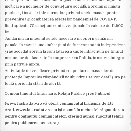
încălcare a normelor de conviețuire socială, a ordinii și liniștii
publice și încălcări ale normelor privind unele măsuri pentru
prevenirea și combaterea efectelor pandemiei de COVID-19
fiind aplicate 70 sancțiuni contravenționale în valoare de 11.600
lei.
Jandarmii au întocmit actele necesare începerii urmăririi
penale, în cazul a unei infracțiuni de furt constatată independent
și au acordat sprijin la constatarea a șapte infracțiuni pe timpul
misiunilor desfășurate în cooperare cu Poliția, în sistem integrat
prin patrule mixte.
Activităţile de verificare privind respectarea măsurilor de
protecție împotriva răspândirii noului virus se vor desfășura pe
toată perioada stării de alertă.
Compartimentul Informare, Relaţii Publice şi cu Publicul
(www.lastradatv.ro vă oferă comunicatul transmis de IJJ
Arad. www.lastradatv.ro nu îşi asumă în niciun fel răspunderea
pentru conţinutul comunicatelor, oferind numai suportul tehnic
pentru publicarea acestora.
)