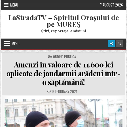
Skip
MENU
7 AUGUST 2026
to
content
LaStradaTV – Spiritul Oraşului de
pe MUREŞ
Ştiri, reportaje, emisiuni
MENU
POSTED
ORDINE PUBLICA
IN
Amenzi în valoare de 11.600 lei
aplicate de jandarmii arădeni într-
o săptămână!
PUBLISHED
16 FEBRUARY 2021
DATE: