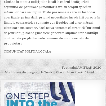
rămâne în atenția polițiștilor locali în cadrul desfășurării
acțiunilor de patrulare și monitorizare, în scopul aplicării
măsurilor care se impun. Toate persoanele care au fost doar
avertizate, prima dată, privind necesitatea încadrării corecte în
limitele contractelor semnate vor fi subiecți ai unor măsuri
ulterioare mai severe, dacă se va constata că practică ”turismul
deșeurilor”, plasând gunoaiele generate suplimentar cantității
contractate pe platformele comune ale unor asociații de
proprietari.
COMUNICAT POLIŢIA LOCALĂ
Post
Festivalul AMIFRAN 2020 →
navigation
← Modificare de program la Teatrul Clasic ,,Ioan Slavici” Arad