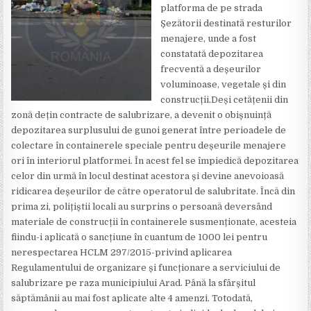
platforma de pe strada
Șezătorii destinată resturilor
menajere, unde a fost
constatată depozitarea
frecventă a deșeurilor
voluminoase, vegetale și din
construcții.Deși cetățenii din
zonă dețin contracte de salubrizare, a devenit o obișnuință
depozitarea surplusului de gunoi generat între perioadele de
colectare în containerele speciale pentru deșeurile menajere
ori în interiorul platformei. În acest fel se împiedică depozitarea
celor din urmă în locul destinat acestora și devine anevoioasă
ridicarea deșeurilor de către operatorul de salubritate. Încă din
prima zi, polițiștii locali au surprins o persoană deversând
materiale de construcții în containerele susmenționate, acesteia
fiindu-i aplicată o sancțiune în cuantum de 1000 lei pentru
nerespectarea HCLM 297/2015-privind aplicarea
Regulamentului de organizare și funcționare a serviciului de
salubrizare pe raza municipiului Arad. Până la sfârșitul
săptămânii au mai fost aplicate alte 4 amenzi. Totodată,