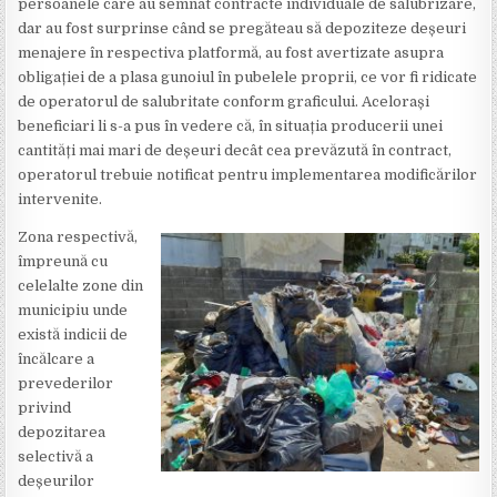
persoanele care au semnat contracte individuale de salubrizare,
dar au fost surprinse când se pregăteau să depoziteze deșeuri
menajere în respectiva platformă, au fost avertizate asupra
obligației de a plasa gunoiul în pubelele proprii, ce vor fi ridicate
de operatorul de salubritate conform graficului. Acelorași
beneficiari li s-a pus în vedere că, în situația producerii unei
cantități mai mari de deșeuri decât cea prevăzută în contract,
operatorul trebuie notificat pentru implementarea modificărilor
intervenite.
Zona respectivă,
împreună cu
celelalte zone din
municipiu unde
există indicii de
încălcare a
prevederilor
privind
depozitarea
selectivă a
deșeurilor