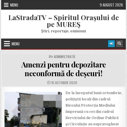
Skip
MENU
9 AUGUST 2026
to
content
LaStradaTV – Spiritul Oraşului de
pe MUREŞ
Ştiri, reportaje, emisiuni
MENU
POSTED
ADMINISTRATIE
IN
Amenzi pentru depozitare
neconformă de deșeuri!
PUBLISHED
15 OCTOBER 2020
DATE:
De la începutul lunii octombrie,
polițiștii locali din cadrul
Biroului Protecția Mediului
împreună cu cei din cadrul
Serviciului de Ordine Publică
și Circulație au supravegheat