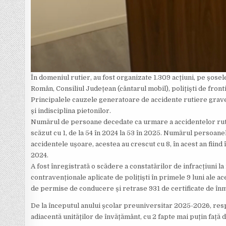
În domeniul rutier, au fost organizate 1.309 acțiuni, pe șose
Român, Consiliul Județean (cântarul mobil), polițiști de fronti
Principalele cauzele generatoare de accidente rutiere grave, 
și indisciplina pietonilor.
Numărul de persoane decedate ca urmare a accidentelor rutie
scăzut cu 1, de la 54 în 2024 la 53 în 2025. Numărul persoanelo
accidentele ușoare, acestea au crescut cu 8, în acest an fiind
2024.
A fost înregistrată o scădere a constatărilor de infracțiuni la
contravenționale aplicate de polițiști în primele 9 luni ale ac
de permise de conducere și retrase 931 de certificate de înm
De la începutul anului școlar preuniversitar 2025-2026, respe
adiacentă unităților de învățământ, cu 2 fapte mai puțin faț