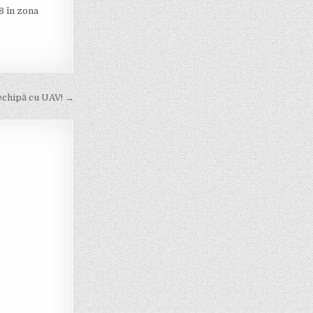
8 în zona
 echipă cu UAV! →