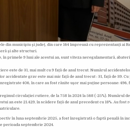
lele din municipiu și județ, din care 164 împreună cu reprezentanți ai R
eră și alte structuri.
în primele 9 luni ale acestui an, sunt viteza neregulamentară, abaterile
re este de 31, mai mult cu 9 față de anul trecut. Numărul accidentelo
r accidentate grav este mai mic față de anul trecut : 31, față de 39. Cu 
 înregistrate 406, în care au fost rănite ușor mai puține persoane: 496, 
 regimul circulației rutiere, de la 758 în 2024 la 568 (-25%). Numărul de
estui an este 21.429, în scădere față de anul precedent cu 18%. Au fost 
atriculare.
ctiv în luna septembrie 2025, a fost înregistrată o faptă penală în inc
ă de perioada septembrie 2024.