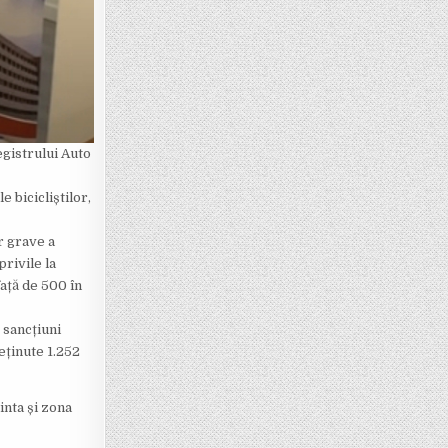
egistrului Auto
 bicicliștilor,
r grave a
privile la
față de 500 în
 sancțiuni
reținute 1.252
inta și zona