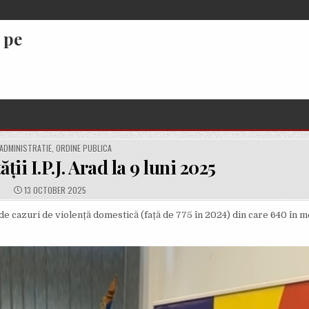
 pe
POSTED
ADMINISTRATIE
,
ORDINE PUBLICA
IN
ății I.P.J. Arad la 9 luni 2025
PUBLISHED
13 OCTOBER 2025
DATE:
69 de cazuri de violență domestică (față de 775 în 2024) din care 640 în 