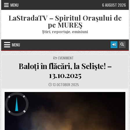
Skip
MENU
6 AUGUST 2026
to
content
LaStradaTV – Spiritul Oraşului de
pe MUREŞ
Ştiri, reportaje, emisiuni
MENU
POSTED
EVENIMENT
IN
Baloți în flăcări, la Selişte! –
13.10.2025
PUBLISHED
13 OCTOBER 2025
DATE: