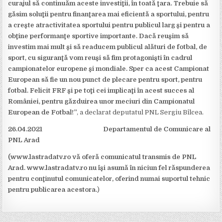
curajul să continuăm aceste investiţii, în toată ţara. Trebuie să
găsim soluţii pentru finanţarea mai eficientă a sportului, pentru
a creşte atractivitatea sportului pentru publicul larg şi pentru a
obţine performanţe sportive importante. Dacă reuşim să
investim mai mult şi să readucem publicul alături de fotbal, de
sport, cu siguranţă vom reuşi să fim protagonişti în cadrul
campionatelor europene şi mondiale. Sper ca acest Campionat
European să fie un nou punct de plecare pentru sport, pentru
fotbal. Felicit FRF şi pe toţi cei implicaţi în acest succes al
României, pentru găzduirea unor meciuri din Campionatul
European de Fotbal!”
, a declarat deputatul PNL Sergiu Bîlcea.
26.04.2021 Departamentul de Comunicare al
PNL Arad
(www.lastradatv.ro vă oferă comunicatul transmis de PNL
Arad. www.lastradatv.ro nu îşi asumă în niciun fel răspunderea
pentru conţinutul comunicatelor, oferind numai suportul tehnic
pentru publicarea acestora.
)