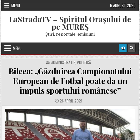
Skip
MENU
6 AUGUST 2026
to
content
LaStradaTV – Spiritul Oraşului de
pe MUREŞ
Ştiri, reportaje, emisiuni
MENU
POSTED
ADMINISTRATIE
,
POLITICĂ
IN
Bîlcea: „Găzduirea Campionatului
European de Fotbal poate da un
impuls sportului românesc”
PUBLISHED
26 APRIL 2021
DATE: