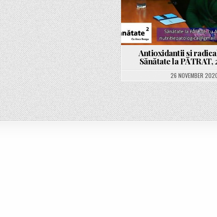
Antioxidantii si radical
Sănătate la PĂTRAT, 2
26 NOVEMBER 202