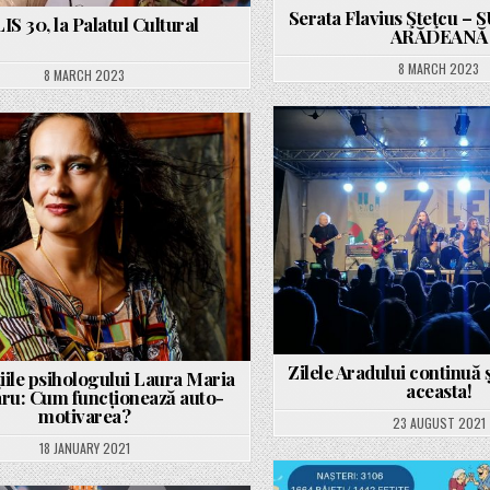
Serata Flavius Şteţcu 
IS 30, la Palatul Cultural
ARĂDEANĂ
8 MARCH 2023
8 MARCH 2023
Posted
Posted
in
in
Zilele Aradului continuă
iile psihologului Laura Maria
aceasta!
ru: Cum funcționează auto-
motivarea?
23 AUGUST 2021
18 JANUARY 2021