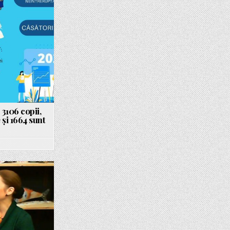
 3106 copii,
 și 1664 sunt