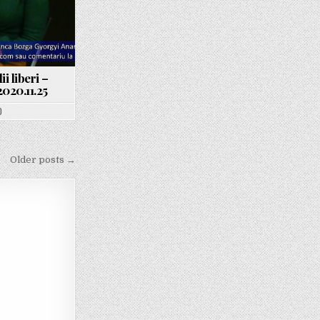
ii liberi –
020.11.25
0
Older posts →