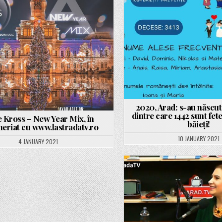
Posted
in
Posted
in
2020, Arad: s-au născut
dintre care 1442 sunt fete
 Kross – New Year Mix, în
băieți!
neriat cu www.lastradatv.ro
10 JANUARY 2021
4 JANUARY 2021
Posted
in