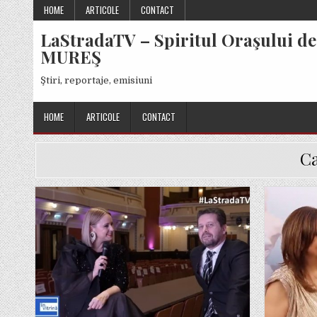
Skip
HOME
ARTICOLE
CONTACT
to
LaStradaTV – Spiritul Oraşului de
content
MUREŞ
Ştiri, reportaje, emisiuni
HOME
ARTICOLE
CONTACT
C
Posted
in