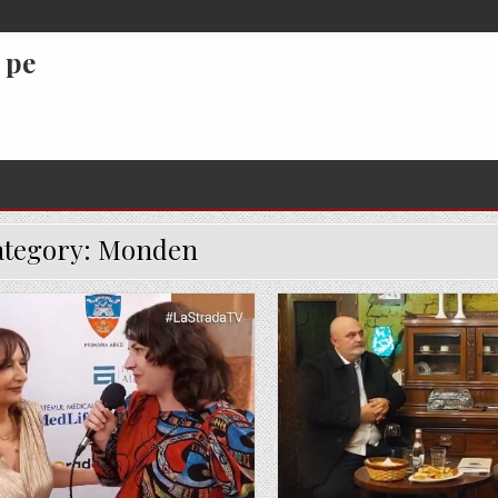
 pe
ategory:
Monden
Posted
Posted
in
in