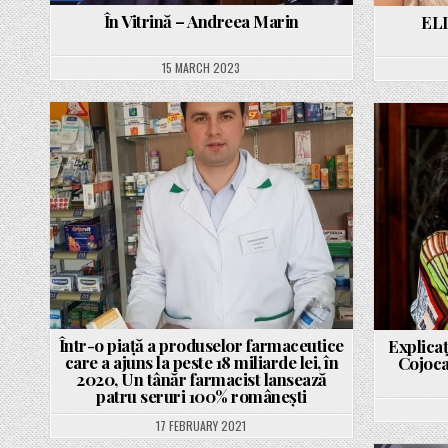
În Vitrină – Andreea Marin
ELL
15 MARCH 2023
Posted
in
Într-o piață a produselor farmaceutice
Explicaţ
care a ajuns la peste 18 miliarde lei, în
Cojoca
2020, Un tânăr farmacist lansează
patru seruri 100% românești
17 FEBRUARY 2021