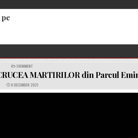
 pe
POSTED
EVENIMENT
IN
a CRUCEA MARTIRILOR din Parcul Emi
PUBLISHED
8 DECEMBER 2021
DATE: