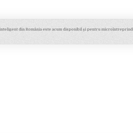
inteligent din România este acum disponibil și pentru microîntreprin