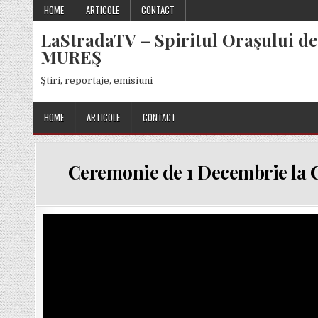
Skip
HOME
ARTICOLE
CONTACT
to
LaStradaTV – Spiritul Oraşului de
content
MUREŞ
Ştiri, reportaje, emisiuni
HOME
ARTICOLE
CONTACT
Ceremonie de 1 Decembrie l