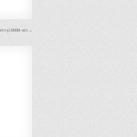
deri și IMM-uri →