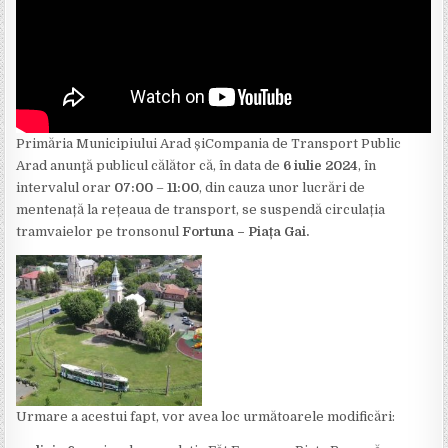
Primăria Municipiului Arad șiCompania de Transport Public
Arad anunţă publicul călător că, în data de
6 iulie 2024
, în
intervalul orar
07:00
–
11:00
, din cauza unor lucrări de
mentenață la rețeaua de transport, se suspendă circulația
tramvaielor pe tronsonul
Fortuna – Piața Gai.
Urmare a acestui fapt, vor avea loc următoarele modificări: