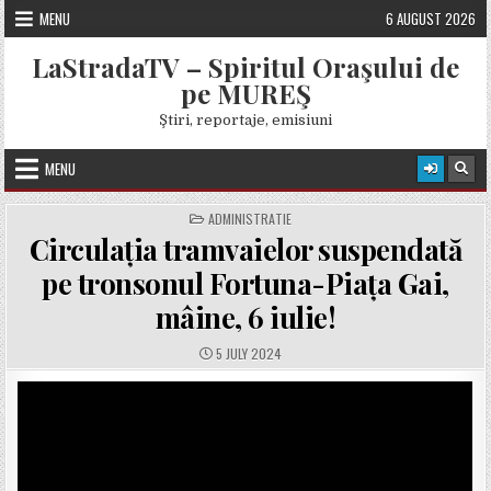
Skip
MENU
6 AUGUST 2026
to
content
LaStradaTV – Spiritul Oraşului de
pe MUREŞ
Ştiri, reportaje, emisiuni
MENU
POSTED
ADMINISTRATIE
IN
Circulația tramvaielor suspendată
pe tronsonul Fortuna-Piața Gai,
mâine, 6 iulie!
PUBLISHED
5 JULY 2024
DATE: