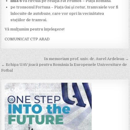
linia 6
va circula pe relaţia Făt Frumos – Piața Romană.
pe tronsonul Fortuna – Piața Gai și retur, tramvaiele vor fi
înlocuite de autobuze, care vor opri în vecinătatea
stațiilor de tramvai.
Vă mulţumim pentru înţelegere!
COMUNICAT CTP ARAD
Post
In memoriam prof. univ. dr. Aurel Ardelean →
navigation
← Echipa UAV joacă pentru România la Europenele Universitare de
Fotbal