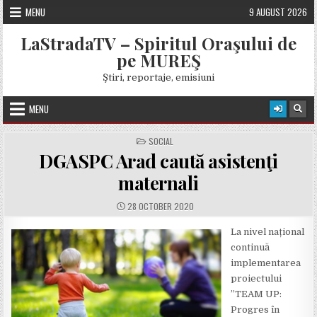
Skip
MENU
9 AUGUST 2026
to
content
LaStradaTV – Spiritul Oraşului de
pe MUREŞ
Ştiri, reportaje, emisiuni
MENU
POSTED
SOCIAL
IN
DGASPC Arad caută asistenţi
maternali
PUBLISHED
28 OCTOBER 2020
DATE:
La nivel național
continuă
implementarea
proiectului
”TEAM UP:
Progres în