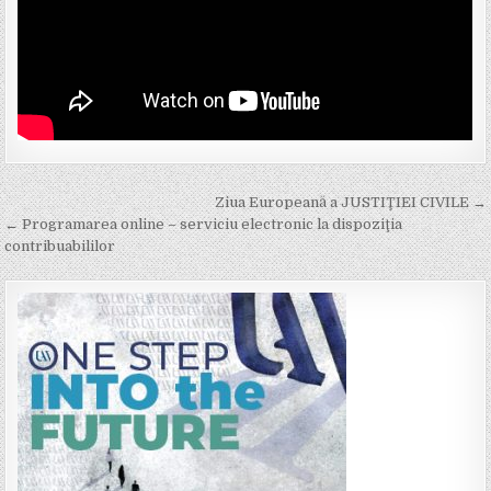
Post
Ziua Europeană a JUSTIŢIEI CIVILE →
navigation
← Programarea online – serviciu electronic la dispoziţia
contribuabililor