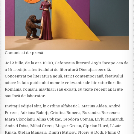
Comunicat de presă
Joi 2 iulie, de la ora 19.00, Cafeneaua literară Joy’s începe cea de
a 16-a ediție a festivalului de literatură Discuția secretă.
Concentrat pe literatura nouă, strict contemporană, festivalul
aduce în fața publicului numele relevante ale literaturilor din
România, români, maghiari sau expați, cu texte recent apărute
sau încă de laborator.
Invitații ediției sînt, în ordine alfabetică: Marius Aldea, André
Ferenc, Adriana Babeți, Cristina Boncea, Ruxandra Burcescu,
Mara Cioroianu, Alina Cobzac, Teodora Coman, Liviu Diamandi,
Andrei Dósa, Mihai Grecu, Mugur Grosu, Ciprian Hord, Lázár
Kinga, Ștefan Manasia, Dmitri Miticov, Nociv & Dodi, Philip Ó