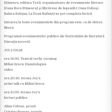
Stănescu, editura Trei), organizatoare de evenimente literare
(Oana Boca Stănescu) și librărese de legendă ( Oana Doboși,
Raluca Selejan, La Două Bufnițe) se pot completa fericit.
Intrarea la toate evenimentele din program este, ca de obicei,
liberă.
Programul evenimentelor publice ale festivalului de literatură
Discuția secretă
JOI 2 IULIE
ora 19.00, Teatrul vechi, vernisaj
Mihai Grecu: Hauntologies
video
ora 20.30, terasa Joy’s
artist talk cu Mihai Grecu
ora 21.00, terasa Joy’s
lecturi publice
Alina Cobzac, proză
Cristina Boncea, poezie