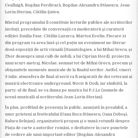
Ceallaigh, Bogdan Perdivară, Bogdan-Alexandru Stănescu, Jean-
Lorin Sterian, Cătălin Șuteu.
Miezul programului îl constituie lecturile publice ale scriitorilor
invitați, precedate de conversații cu moderatorii și curatorii
ediției: Emilia Faur, Cătălin Lazurca, Márton Evelin. Fiecare zi
din program va avea însă și cel puțin un eveniment ne-literar:
două expoziții de artă vizuală (Hauntologies, a lui Mihai Grecu, și
Zbor deasupra unui cuib de nobili, a lui Ciprian Hord), proiecția
unui scurt-metraj, Nicolae, semnat tot de Mihai Grecu, precum și
obișnuitele momente muzicale de la finalul serilor. Astfel, vineri
3 iulie, atmosfera de final al serii va fi asigurată de doi veterani ai
muzicii electronice underground, Nociv & Dodi, iar sîmbătă, la
party-ul de final, se va dansa pe muzica lui P.J.Lo (numele de
scenă muzicală al scriitorului Jean-Lorin Sterian).
În plus, profitînd de prezența în public, anunțată în prealabil, a
unor prieteni ai festivalului (Oana Boca Stănescu, Oana Doboși,
Raluca Selejan), organizatorii propun și o masă rotundă despre
Piața de carte a autorilor români, o dezbatere în care punctele
de vedere ale unui important editor (Bogdan-Alexandru