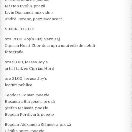
Márton Evelin, proză
Liviu Diamandi, mix video
André Ferenc, poezie/concert
VINERI 3 IULIE
ora 19.00, Joy’s Etaj, vernisaj
Ciprian Hord: Zbor deasupra unui cuib de nobili
fotografie
ora 20.30, terasa Joy’s
artist talk cu Ciprian Hord
ora 21.00, terasa Joy’s
lecturi publice
Teodora Coman, poezie
Ruxandra Burcescu, proză
Ștefan Manasia, poezie
Bogdan Perdivară, poezie
Bogdan-Alexandru Stănescu, proză
Cătălin Șuteu, poezie