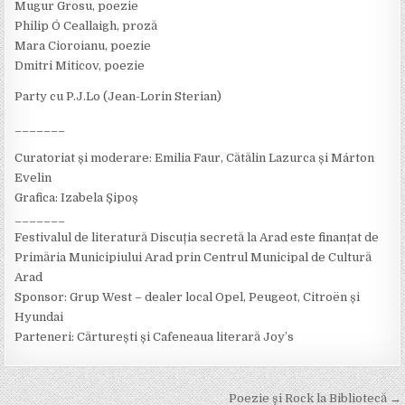
Mugur Grosu, poezie
Philip Ó Ceallaigh, proză
Mara Cioroianu, poezie
Dmitri Miticov, poezie
Party cu P.J.Lo (Jean-Lorin Sterian)
_______
Curatoriat și moderare: Emilia Faur, Cătălin Lazurca și Márton
Evelin
Grafica: Izabela Șipoș
_______
Festivalul de literatură Discuția secretă la Arad este finanțat de
Primăria Municipiului Arad prin Centrul Municipal de Cultură
Arad
Sponsor: Grup West – dealer local Opel, Peugeot, Citroën și
Hyundai
Parteneri: Cărturești și Cafeneaua literară Joy’s
Post
Poezie şi Rock la Bibliotecă →