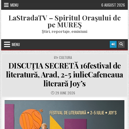
Skip
MENU
6 AUGUST 2026
to
content
LaStradaTV – Spiritul Oraşului de
pe MUREŞ
Ştiri, reportaje, emisiuni
MENU
POSTED
CULTURA
IN
DISCUȚIA SECRETĂ 16festival de
literatură, Arad, 2-5 iulieCafeneaua
literară Joy’s
PUBLISHED
29 JUNE 2026
DATE: