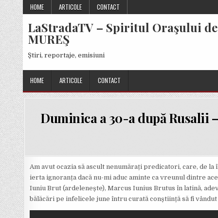
Skip
HOME
ARTICOLE
CONTACT
to
LaStradaTV – Spiritul Oraşului de
content
MUREŞ
Ştiri, reportaje, emisiuni
HOME
ARTICOLE
CONTACT
Duminica a 30-a după Rusalii –
Am avut ocazia să ascult nenumărați predicatori, care, de la înă
ierta ignoranța dacă nu-mi aduc aminte ca vreunul dintre acești 
Iuniu Brut (ardelenește), Marcus Iunius Brutus în latină, adev
bălăcări pe infelicele june întru curată conștiință să fi vândut