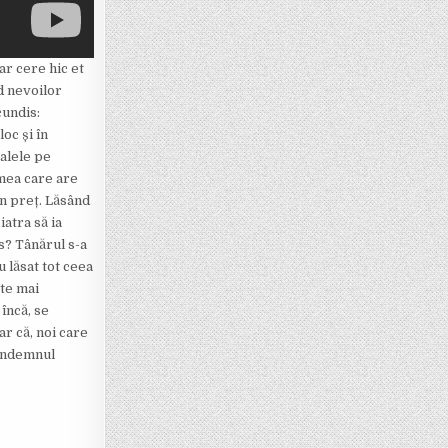
ar cere hic et
d nevoilor
cundis:
oc și în
alele pe
 mea care are
un preț. Lăsând
atra să ia
s? Tânărul s-a
u lăsat tot ceea
ste mai
 încă, se
ar că, noi care
 îndemnul