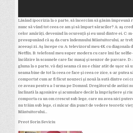
Lăsând ipocrizia la o parte, să încercăm să găsim împreună ră
nunc să vând tot ceea ce am și să împart săracilor? A: aș cre
celor amărâți, devenind în ocurență și eu unul dintre ei. C: m-
presupunând că aș da curs îndemnului Mântuitorului, ar trebui 
aceeași zi. Aș începe cu: A: televizorul meu 4K cu diagonala
Netflix. B: telefonul meu super modern cu care îmi fac selfie
încălzire în scaunele care fac masaj și senzor de parcare. D:
gluma la o parte, vă dați seama că nu e chiar atât de ușor să
seama bine de tot la ceea ce face și ceea ce zice, s-ar putea 
comportat cum ar fi făcut nouzeci și nouă la sută dintre cei ca
ce aveau pentru a-l urma pe Domnul. Dregătorul de astăzi nu 
înclinată la agonisire și acumulare decât la împrăștiere și ris
comporta ca un om crescut sub lege, care nu avea nici puterea 
nu trăim sub lege, ci măcar din punct de vedere teoretic vieț
Mântuitorului…
Preot Sorin Seviciu