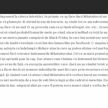
spunsul la câteva întrebări. In primis: ce aș face dacă Mântuitorul mi-
de că glumește. B: sărind în sus de bucurie, aș vinde tot ce am subvenin
aș face că nu aud. D: aș proceda cam ca și tânărul bogat, etc, etc… In se
să vând probabil bunurile mele pe rând, săracii nefiind cu toții la un l
 de un metru jumate cumpărat de Black Friday la care îmi urmăresc seri
-uri de înaltă rezoluție ca să îmi dea lumea like pe facebook. C: mașina
 aș aștepta cu îndelungă răbdare ziua în care aș putea obține cel mai b
 urmezi fără crâcnire îndemnurile Mântuitorului. Cel ce aruncă primul pi
să își aprindă paie în cap. Dar atunci cum rămâne cu îndemnul lui Hristo
re erau de față, cu excepția apostolilor care, dacă nu au vândut totul, a
a făcut decât să urmeze imboldurile unei firi care prin structura ei e
ipă. Și, ținând cont că atunci când Mântuitorul îi vorbea harul nu venise
nici motivația de a ieși de sub litera legii și din cadrul ei meschin. Do
uim în har, singurul aliat pe care îl putem avea atunci când e vorba de