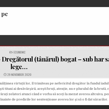
 pe
POSTED
ECUMENIC
IN
 Dregătorul (tânărul) bogat – sub har 
lege…
PUBLISHED
29 NOVEMBER 2020
DATE:
lțimea virtuții lor, îl trimiteau pe nefericitul dregător în fundul iadulu
titani ai desăvârșirii, acești bruți, atenție, nu e pluralul de la brută, 
ărați zelatori atunci când e vorba să scoți la mezat averea altcuiva, pe
 înainte de predicile lor sentențioase averea lor și să o fi dat săracilor.