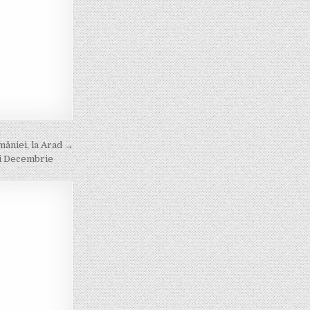
mâniei, la Arad →
ii Decembrie