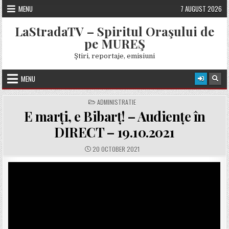
Skip
MENU
7 AUGUST 2026
to
content
LaStradaTV – Spiritul Oraşului de
pe MUREŞ
Ştiri, reportaje, emisiuni
MENU
POSTED
ADMINISTRATIE
IN
E marți, e Bibarț! – Audiențe în
DIRECT – 19.10.2021
PUBLISHED
20 OCTOBER 2021
DATE: