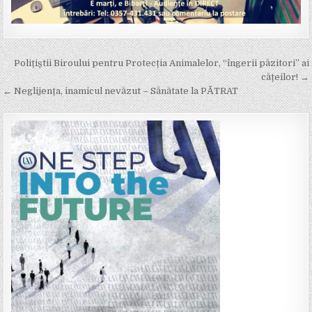
Post
Polițiștii Biroului pentru Protecția Animalelor, “îngerii păzitori” ai
navigation
cățeilor! →
← Neglijența, inamicul nevăzut – Sănătate la PĂTRAT