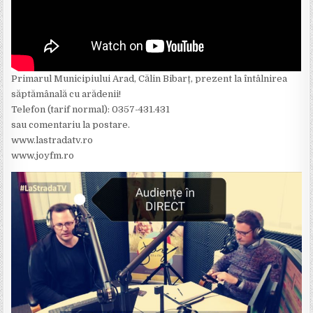
Primarul Municipiului Arad, Călin Bibarț, prezent la întâlnirea
săptămânală cu arădenii!
Telefon (tarif normal): 0357-431.431
sau comentariu la postare.
www.lastradatv.ro
www.joyfm.ro