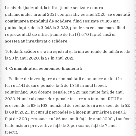
La nivelul județului, la infracţiunile sesizate contra
patrimoniului, în anul 2021 comparativ cu anul 2020,
se constată
continuarea trendului de scădere
, fiind sesizate cu
166
mai
puține fapte, de la
3.248
la
3.082
, ponderea cea mai mare fiind
reprezentată de infracțiunile de furt (1.670 fapte), însă și
acestea au înregistrat o scădere.
Totodată, scădere s-a înregistrat și la infracțiunile de tâlhărie
,
de
la 29 în anul 2020,
la
27
în anul
2021.
4. Criminalitatea economico-financiară
Pe linie de investigare a criminalității economice au fost în
lucru
1.441
dosare penale, față de 1.348 în anul trecut,
soluționând
604
dosare penale, cu 229 mai multe față de anul
2020. Numărul dosarelor penale în care s-a întocmit RTUP a
crescut de la
69
la
103
, numărul de rechizitorii a crescut de la
52
la
68
în 2021. În cursul perioadei s-a început urmărirea penală
față de
300
persoane, cu 166 mai mult față de anul 2020 și au fost
luate măsuri preventive față de
8
persoane, față de 7 anul
trecut.