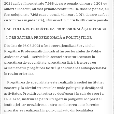
2021 au fost înregistrate
7.688
dosare penale, din care 5.203 cu
autori cunoscuți, au fost primite/restituite 315 dosare penale, au
fost soluționate
7.162
cauze penale (din care
1.074
dosare au fost
cu
trimitere în judecată),
rămânând
în lucru 15.413
cauze penale.
CAPITOLUL VI. PREGĂTIREA PROFESIONALĂ ȘI DOTAREA
PREGĂTIREA PROFESIONALĂ A POLIȚIȘTILOR
Din data de 16.08.2021 a fost operaționalizat Serviciului
Pregătire Profesională din cadrul Inspectoratului de Poliție
Județean Arad. Activitățile acestei structuri constau în
pregătirea de specialitate, pregătirea fizică, tragerea cu
armamanetul, pregătirea tactică și conducerea autospecialelor
în regim prioritar.
Pregătirea de specialitate
este realizată la sediul instituției
noastre și la nivelul structurilor unde polițiștii își desfășoară
activitatea. Pregătirea tactică
se desfășoară în sala de sport a
I.P.J. Arad, instruirea pentru trageri
în poligonul acoperit al
instituției, iar pregătirea pentru conducerea auto în regim
prioritar
se realizează în poligonul auto din localitatea