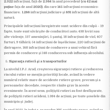
2.322
infracțiuni, față de
2.364
în anul precedent
(cu 42 mai
puține
fața de anul
2020)
, din care
145
infracţiuni economico-
financiare;
1.286
infracţiuni judiciare şi
891
infracțiuni de altă
natură.
Principalele infracțiuni înregistrate sunt: ucidere din culpă – 19
fapte, toate sunt săvârşite de conducători auto; 438 loviri sau
alte violenţe, 137 ameninţări, 5 șantaj, 18 infracțiuni de viol, 407
furturi, 9 tâlhării; 54 infracțiuni de înșelăciune, 220 infracțiuni de
distrugere, 168 infracțiuni de conducere a unui vehicul fără
permis de conducere și 148 conducerea sub influența alcoolului.
Siguranţa rutieră şi a transporturilor
La nivelul I.P.J. Arad, creșterea siguranţei rutiere și reducerea
riscului rutier se mențin priorităţi locale, având în vedere
numărul relativ mare de accidente rutiere grave, precum și a
persoanelor decedate, respectiv rănite grav în aceste
evenimente. În acest sens, polițiștii rutieri au fost desfășurate,
de polițiștii rutieri arădeni, 1.384 de acțiuni, pe toate șoselele din
municipiu și județ.
În anul 2021, în județ s-au produs
105
accidente grave, având ca