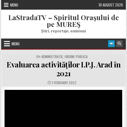
Skip
MENU
10 AUGUST 2026
to
content
LaStradaTV – Spiritul Oraşului de
pe MUREŞ
Ştiri, reportaje, emisiuni
MENU
POSTED
ADMINISTRATIE
,
ORDINE PUBLICA
IN
Evaluarea activităților I.P.J. Arad în
2021
PUBLISHED
1 FEBRUARY 2022
DATE: