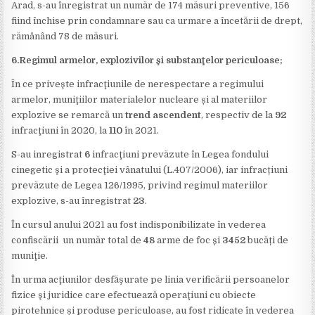
Arad, s-au înregistrat un număr de 174 măsuri preventive, 156
fiind închise prin condamnare sau ca urmare a încetării de drept,
rămânând 78 de măsuri.
6.Regimul armelor, explozivilor şi substanţelor periculoase;
În ce priveşte infracţiunile de nerespectare a regimului
armelor, muniţiilor materialelor nucleare și al materiilor
explozive se remarcă un
trend ascendent
, respectiv de la
92
infracţiuni în 2020, la
110
în 2021.
S-au inregistrat
6
infracţiuni prevăzute în Legea fondului
cinegetic şi a protecţiei vânatului (L.407/2006), iar infracțiuni
prevăzute de Legea 126/1995, privind regimul materiilor
explozive, s-au înregistrat
23
.
În cursul anului 2021 au fost indisponibilizate în vederea
confiscării un număr total de
48
arme de foc și
3452
bucăți de
muniţie.
În urma acţiunilor desfăşurate pe linia verificării persoanelor
fizice şi juridice care efectuează operaţiuni cu obiecte
pirotehnice și produse periculoase, au fost ridicate în vederea