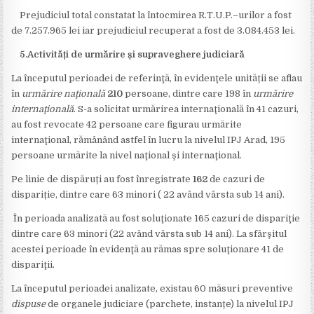
Prejudiciul total constatat la întocmirea R.T.U.P.–urilor a fost
de 7.257.965 lei iar prejudiciul recuperat a fost de 3.084.453 lei.
5.Activități de urmărire și supraveghere judiciară
La începutul perioadei de referinţă, în evidenţele unității se aflau
în
urmărire
naţională
210
persoane, dintre care 198 în
urmărire
internaţională
. S-a solicitat urmărirea internaţională în 41 cazuri,
au fost revocate 42 persoane care figurau urmărite
internaţional, rămânând astfel în lucru la nivelul IPJ Arad, 195
persoane urmărite la nivel naţional şi internaţional.
Pe linie de dispăruți au fost înregistrate
162
de cazuri de
dispariție, dintre care 63 minori ( 22 având vârsta sub 14 ani).
În perioada analizată au fost soluţionate 165 cazuri de dispariţie
dintre care 63 minori (22 având vârsta sub 14 ani). La sfârşitul
acestei perioade în evidenţă au rămas spre soluţionare 41 de
dispariţii.
La începutul perioadei analizate, existau 60 măsuri preventive
dispuse
de organele judiciare (parchete, instanțe) la nivelul IPJ