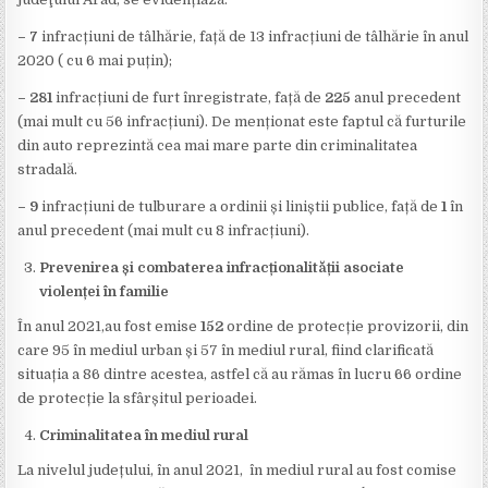
– 7
infracțiuni de tâlhărie, față de 13 infracțiuni de tâlhărie în anul
2020 ( cu 6 mai puțin);
– 281
infracțiuni de
furt înregistrate, față de
225
anul precedent
(mai mult cu 56 infracțiuni). De menționat este faptul că furturile
din auto reprezintă cea mai mare parte din criminalitatea
stradală.
– 9
infracțiuni de tulburare a ordinii și liniștii publice, față de
1
în
anul precedent (mai mult cu 8 infracțiuni).
Prevenirea și combaterea infracționalității asociate
violenței în familie
În anul 2021,au fost emise
152
ordine de protecție provizorii, din
care 95 în mediul urban și 57 în mediul rural, fiind clarificată
situația a 86 dintre acestea, astfel că au rămas în lucru 66 ordine
de protecție la sfârșitul perioadei.
Criminalitatea în mediul rural
La nivelul județului, în anul 2021, în mediul rural au fost comise