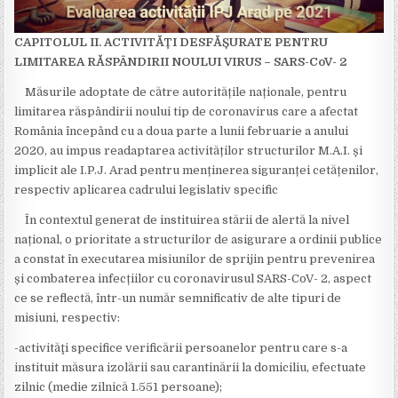
CAPITOLUL II. ACTIVITĂȚI DESFĂȘURATE PENTRU
LIMITAREA RĂSPÂNDIRII NOULUI VIRUS –
SARS-CoV- 2
Măsurile adoptate de către autoritățile naționale, pentru
limitarea răspândirii noului tip de coronavirus care a afectat
România începând cu a doua parte a lunii februarie a anului
2020, au impus readaptarea activităților structurilor M.A.I. și
implicit ale I.P.J. Arad pentru menținerea siguranței cetățenilor,
respectiv aplicarea cadrului legislativ specific
În contextul generat de instituirea stării de alertă la nivel
național, o prioritate a structurilor de asigurare a ordinii publice
a constat în executarea misiunilor de sprijin pentru prevenirea
și combaterea infecțiilor cu coronavirusul SARS-CoV- 2, aspect
ce se reflectă, într-un număr semnificativ de alte tipuri de
misiuni, respectiv:
-activităţi specifice verificării persoanelor pentru care s-a
instituit măsura izolării sau carantinării la domiciliu, efectuate
zilnic (medie zilnică 1.551 persoane);