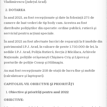
Vladimirescu (județul Arad).
DOTAREA
În anul 2021, au fost recepționate și date în folosință 275 de
camere de luat vederi de tip body cam. Acestea au fost
distribuite polițiștilor din operativ: ordine publică, rutieră și
serviciul pentru acțiuni speciale.
În anul 2021 au fost afectuate lucrări de reparații la 8 imobile din
patrimoniul I.P.J. Arad, în valoare de peste 1.750.000 de lei, la
sediile I.P.J. Arad, Poliția Rutieră, Secția 2 Micălaca, Arhivele
Naționale, polițiile orășenești Chișineu-Criș și Lipova și
posturile de poliție Conop și Hălmagiu.
Au mai fost recepționate 258 de stații de lucru fixe și mobile
(calculatoare și laptopuri).
CAPITOLUL VII. OBIECTIVE ŞI PRIORITĂŢI
Obiective și priorități pentru anul 2022
OBIECTIVE: