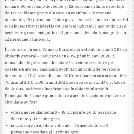
urmare
36
persoane decedate și
82
persoane rănite grav, faţă
de 117 accidente grave din care au rezultat 37 persoane
decedate și 94 persoane rănite grav, comise în anul trecut, astfel
s-au înregistrat scăderi la toți cei trei indicatori: mai puțin cu 12
accidente grave, mai puțin cu 1 persoană decedată, mai puțin cu
12 persoane rănite grav.
În contextul în care Comisia Europeană a stabilit în anul 2010, ca
obiectiv general – reducerea cu 50%, până în anul 2020, a
numărului de persoane decedate în accidente rutiere pe
șoselele Europei, analizând evoluția numărului de persoane
decedate la I.P.J. Arad din anul 2010, se observă că a scăzut de la
76 în anul 2010 la 36 în anul 2021, ceea ce reprezintă o scădere
de
52,63%,
scăderea încadrânu-se în obiectivul stabilit.
Principalele 5 cauze generatoare a acestor accidente grave de
circulaţie au fost:
viteza neregulamentară – 18 accidente, cu 10 persoane
decedate și 14 rănite grav;
neacordare prioritate vehicule – 16 accidente, cu 3
persoane decedate și 13 rănite grav;