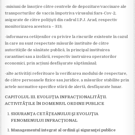
-misiuni de însoțire către centrele de depozitare/vaccinare ale
transporturilor de vaccin împotriva virusului Sars-Cov-2,
asigurate de către polițiști din cadrul I.P.J. Arad, respectiv
monitorizarea acestora – 313;
-informarea cetățenilor cu privire la riscurile existente în cazul
în care nu sunt respectate măsurile instituite de către
autoritățile de sănătate publică, în principal instituirea
carantinei sau a izolării, respectiv instruirea operatorilor
economici, prin acțiuni desfășurate săptămânal;
-alte activități referitoare la verificarea modului de respectare,
de către persoanele fizice sau juridice, a măsurilor stabilite prin
actele normative specifice stării de alertă, desfășurate lunar.
CAPITOLUL III. EVOLUȚIA INFRACȚIONALITĂȚII.
ACTIVITĂȚILE ÎN DOMENIUL ORDINII PUBLICE
SIGURANŢA CETĂŢEANULUI ŞI EVOLUŢIA
FENOMENULUI INFRACŢIONAL
Managementul integrat al ordinii şi siguranţei publice