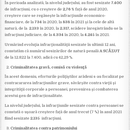
În perioada analizată, la nivelul județului, au fost sesizate
7.400
de infracțiuni, cu o creștere de
2,76 %
față de anul 2020,
creștere care se regăsește la infracţiunile economico-
financiare, de la
734
în 2020, la
838
în 2021 și la cele de altă
natură, de la
2.133
în 2020, la
2.317,
scădere înregistrându-se la
infracţiuni judiciare, de la
4.334
în 2020, la
4.245
în 2021.
Urmărind evoluţia infracţionalităţii sesizate în ultimii 12
ani,
constatăm că numărul sesizărilor de natură penală
A SCĂZUT
de la 12.822 la 7.400, adică cu 42,29 %.
Criminalitatea gravă, comisă cu violenţă
În acest domeniu, eforturile poliţiştilor arădeni s-au focalizat pe
contracararea infracţiunilor grave, săvârşite contra vieţii şi
integrităţii corporale a persoanei, prevenirea și combaterea
acestui gen de infracționalitate.
La nivelul județului, la infracţiunile sesizate contra persoanei se
constată o uşoară creștere față de anul trecut (7 %) în anul 2021
fiind sesizate
2.135
infracţiuni.
Criminalitatea contra patrimoniului