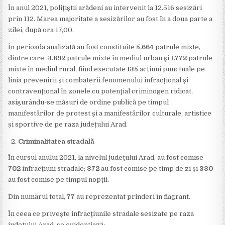
În anul 2021, polițiștii arădeni au intervenit la 12.516 sesizări
prin 112. Marea majoritate a sesizărilor au fost în a doua parte a
zilei, după ora 17,00.
În perioada analizată au fost constituite
5.664
patrule mixte,
dintre care
3.892
patrule mixte în mediul urban și
1.772
patrule
mixte în mediul rural, fiind executate
135
acțiuni punctuale pe
linia prevenirii și combaterii fenomenului infracțional şi
contravenţional în zonele cu potenţial criminogen ridicat,
asigurându-se măsuri de ordine publică pe timpul
manifestărilor de protest și a manifestărilor culturale, artistice
și sportive de pe raza județului Arad.
Criminalitatea stradală
În cursul anului 2021, la nivelul judeţului Arad, au fost comise
702
infracţiuni stradale;
372
au fost comise pe timp de zi şi
330
au fost comise pe timpul nopţii.
Din numărul total,
77
au reprezentat prinderi în flagrant.
În ceea ce privește infracţiunile stradale sesizate pe raza
judeţului Arad, se evidențiază: