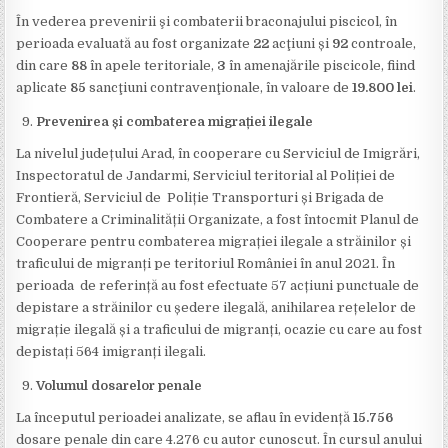
În vederea prevenirii şi combaterii braconajului piscicol, în
perioada evaluată au fost organizate
22
acţiuni și
92
controale,
din care
88
în apele teritoriale,
3
în amenajările piscicole, fiind
aplicate
85
sancţiuni contravenţionale, în valoare de
19.800 lei
.
Prevenirea și combaterea migrației ilegale
La nivelul județului Arad, în cooperare cu Serviciul de Imigrări,
Inspectoratul de Jandarmi, Serviciul teritorial al Poliției de
Frontieră, Serviciul de Poliție Transporturi și Brigada de
Combatere a Criminalității Organizate, a fost întocmit Planul de
Cooperare pentru combaterea migrației ilegale a străinilor și
traficului de migranți pe teritoriul României în anul 2021. În
perioada de referință au fost efectuate 57 acțiuni punctuale de
depistare a străinilor cu ședere ilegală, anihilarea rețelelor de
migrație ilegală și a traficului de migranți, ocazie cu care au fost
depistați 564 imigranți ilegali.
Volumul dosarelor penale
La începutul perioadei analizate, se aflau în evidență
15.756
dosare penale din care 4.276 cu autor cunoscut. În cursul anului