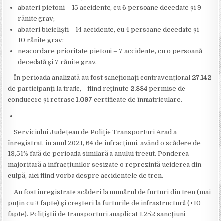
abateri pietoni – 15 accidente, cu 6 persoane decedate și 9
rănite grav;
abateri bicicliști – 14 accidente, cu 4 persoane decedate și
10 rănite grav;
neacordare prioritate pietoni – 7 accidente, cu o persoană
decedată și 7 rănite grav.
În perioada analizată au fost sancționați contravențional
27.142
de participanţi la trafic, fiind reţinute
2.884
permise de
conducere și retrase
1.097
certificate de înmatriculare.
Serviciului Județean de Poliţie Transporturi Arad a
înregistrat, în anul 2021, 64 de infracțiuni, având o scădere de
13,51% față de perioada similară a anului trecut. Ponderea
majoritară a infracțiunilor sesizate o reprezintă uciderea din
culpă, aici fiind vorba despre accidentele de tren.
Au fost înregistrate scăderi la numărul de furturi din tren (mai
puțin cu 3 fapte) și creșteri la furturile de infrastructură (+10
fapte). Polițiștii de transporturi auaplicat 1.252 sancțiuni