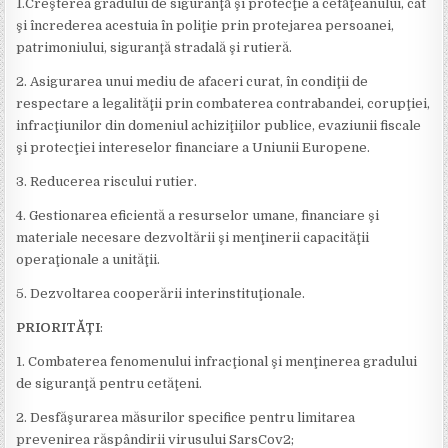
1.Creşterea gradului de siguranţă şi protecţie a cetăţeanului, cât
şi încrederea acestuia în poliţie prin protejarea persoanei,
patrimoniului, siguranţă stradală şi rutieră.
2. Asigurarea unui mediu de afaceri curat, în condiţii de
respectare a legalităţii prin combaterea contrabandei, corupţiei,
infracţiunilor din domeniul achiziţiilor publice, evaziunii fiscale
şi protecţiei intereselor financiare a Uniunii Europene.
3. Reducerea riscului rutier.
4. Gestionarea eficientă a resurselor umane, financiare şi
materiale necesare dezvoltării şi menţinerii capacităţii
operaţionale a unităţii.
5. Dezvoltarea cooperării interinstituţionale.
PRIORITĂȚI
:
1. Combaterea fenomenului infracţional şi menţinerea gradului
de siguranţă pentru cetăţeni.
2. Desfăşurarea măsurilor specifice pentru limitarea
prevenirea răspândirii virusului SarsCov2;