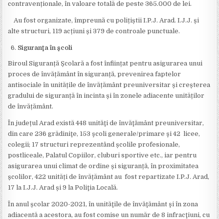
contravenționale, în valoare totală de peste 365.000 de lei.
Au fost organizate, împreună cu polițiștii I.P.J. Arad. I.J.J. și
alte structuri, 119 acțiuni și 379 de controale punctuale.
Siguranţa în şcoli
Biroul Siguranță Școlară a fost înființat pentru asigurarea unui
proces de învățământ în siguranță, prevenirea faptelor
antisociale în unitățile de învățământ preuniversitar și creșterea
gradului de siguranță în incinta și în zonele adiacente unităților
de învățământ.
În județul Arad există 448 unităţi de învăţământ preuniversitar,
din care 236 grădiniţe, 153 şcoli generale/primare şi 42 licee,
colegii; 17 structuri reprezentând școlile profesionale,
postliceale, Palatul Copiilor, cluburi sportive etc., iar pentru
asigurarea unui climat de ordine și siguranță, în proximitatea
școlilor, 422 unități de învățământ au fost repartizate I.P.J. Arad,
17 la I.J.J. Arad și 9 la Poliţia Locală.
În anul școlar 2020-2021, în unităţile de învăţământ şi în zona
adiacentă a acestora, au fost comise un număr de 8 infracţiuni, cu