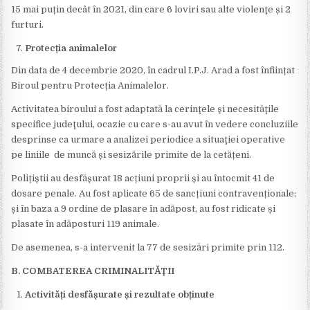
15 mai puțin decât în 2021, din care 6 loviri sau alte violenţe și 2
furturi.
Protecția animalelor
Din data de 4 decembrie 2020, în cadrul I.P.J. Arad a fost înființat
Biroul pentru Protecția Animalelor.
Activitatea biroului a fost adaptată la cerinţele şi necesităţile
specifice judeţului, ocazie cu care s-au avut în vedere concluziile
desprinse ca urmare a analizei periodice a situaţiei operative
pe liniile de muncă și sesizările primite de la cetățeni.
Polițiștii au desfășurat 18 acțiuni proprii și au întocmit 41 de
dosare penale. Au fost aplicate 65 de sancțiuni contravenționale;
și în baza a 9 ordine de plasare în adăpost, au fost ridicate și
plasate în adăposturi 119 animale.
De asemenea, s-a intervenit la 77 de sesizări primite prin 112.
B. COMBATEREA CRIMINALITĂŢII
Activități desfășurate și rezultate obținute