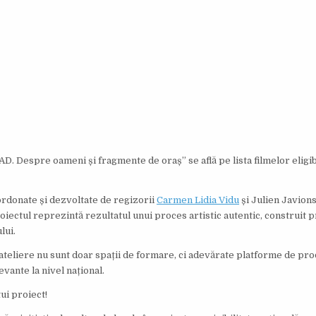
. Despre oameni și fragmente de oraș” se află pe lista filmelor eligi
oordonate și dezvoltate de regizorii
Carmen Lidia Vidu
și Julien Javions
ectul reprezintă rezultatul unui proces artistic autentic, construit p
lui.
e ateliere nu sunt doar spații de formare, ci adevărate platforme de pr
evante la nivel național.
tui proiect!