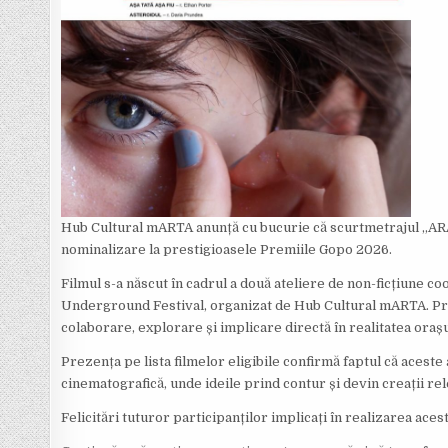
Hub Cultural mARTA anunță cu bucurie că scurtmetrajul „ARAD
nominalizare la prestigioasele Premiile Gopo 2026.
Filmul s-a născut în cadrul a două ateliere de non-ficțiune c
Underground Festival, organizat de Hub Cultural mARTA. Proi
colaborare, explorare și implicare directă în realitatea orașu
Prezența pe lista filmelor eligibile confirmă faptul că acest
cinematografică, unde ideile prind contur și devin creații rel
Felicitări tuturor participanților implicați în realizarea aces