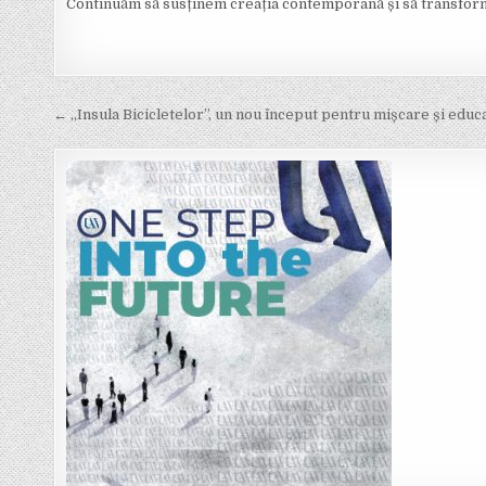
Continuăm să susținem creația contemporană și să transformăm 
Post
← „Insula Bicicletelor”, un nou început pentru mișcare și educ
navigation