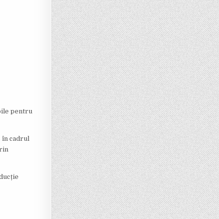
bile pentru
 în cadrul
rin
oducție