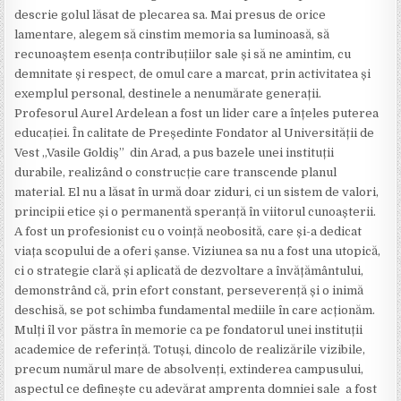
descrie golul lăsat de plecarea sa. Mai presus de orice
lamentare, alegem să cinstim memoria sa luminoasă, să
recunoaștem esența contribuțiilor sale și să ne amintim, cu
demnitate și respect, de omul care a marcat, prin activitatea și
exemplul personal, destinele a nenumărate generații.
Profesorul Aurel Ardelean a fost un lider care a înțeles puterea
educației. În calitate de Președinte Fondator al Universității de
Vest „Vasile Goldiș” din Arad, a pus bazele unei instituții
durabile, realizând o construcție care transcende planul
material. El nu a lăsat în urmă doar ziduri, ci un sistem de valori,
principii etice și o permanentă speranță în viitorul cunoașterii.
A fost un profesionist cu o voință neobosită, care și-a dedicat
viața scopului de a oferi șanse. Viziunea sa nu a fost una utopică,
ci o strategie clară și aplicată de dezvoltare a învățământului,
demonstrând că, prin efort constant, perseverență și o inimă
deschisă, se pot schimba fundamental mediile în care acționăm.
Mulți îl vor păstra în memorie ca pe fondatorul unei instituții
academice de referință. Totuși, dincolo de realizările vizibile,
precum numărul mare de absolvenți, extinderea campusului,
aspectul ce definește cu adevărat amprenta domniei sale a fost