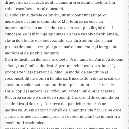
dragostea sa firească pentru oameni și credința neclintită în
rolul transformator al educației.
El a sădit în sufletele celor din jur nu doar cunoștințe, ci
încredere în sine și demnitate. Moștenirea sa cea mai
importantă lăsată nouă celor care am avut privilegiul de a-l
cunoaște, constă în înțelepciunea cu care rezolva problemele,
sfaturile oferite cu generozitate, dar fără ostentație și mai
presus de toate, exemplul personal de modestie și integritate,
indiferent de poziția deținută.
Deși dedicat marilor sale proiecte, Prof. univ. dr. Aurel Ardelean
a fost și un familist dedicat. A prețuit echilibrul și a știut să își
protejeze viața personală, fiind un model de afecțiune și
responsabilitate pentru familia sa. Dincolo de tribune și săli de
consiliu, a valorizat momentele simple, autentice, alături de
soție, copii și nepoți, iar Crăciunul a fost unul dintre acestea.
Plecarea sa este o pierdere resimțită profund de comunitatea
academică și de oraș. Durerea despărțirii trebuie să ne
motiveze. Avem datoria morală de a menține vie flacăra pe care
a aprins-o; aceea a cunoașterii, a respectului față de muncă și a
excelenței academice.