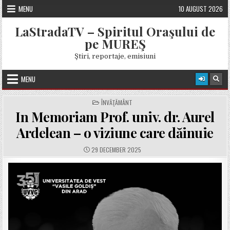
Skip
MENU
10 AUGUST 2026
to
content
LaStradaTV – Spiritul Oraşului de
pe MUREŞ
Ştiri, reportaje, emisiuni
MENU
POSTED
ÎNVĂŢĂMÂNT
IN
In Memoriam Prof. univ. dr. Aurel
Ardelean – o viziune care dăinuie
PUBLISHED
29 DECEMBER 2025
DATE: