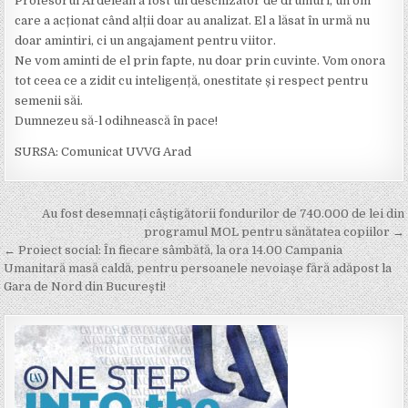
Profesorul Ardelean a fost un deschizător de drumuri, un om
care a acționat când alții doar au analizat. El a lăsat în urmă nu
doar amintiri, ci un angajament pentru viitor.
Ne vom aminti de el prin fapte, nu doar prin cuvinte. Vom onora
tot ceea ce a zidit cu inteligență, onestitate și respect pentru
semenii săi.
Dumnezeu să-l odihnească în pace!
SURSA: Comunicat UVVG Arad
Post
Au fost desemnați câștigătorii fondurilor de 740.000 de lei din
navigation
programul MOL pentru sănătatea copiilor →
← Proiect social: În fiecare sâmbătă, la ora 14.00 Campania
Umanitară masă caldă, pentru persoanele nevoiașe fără adăpost la
Gara de Nord din Bucureşti!