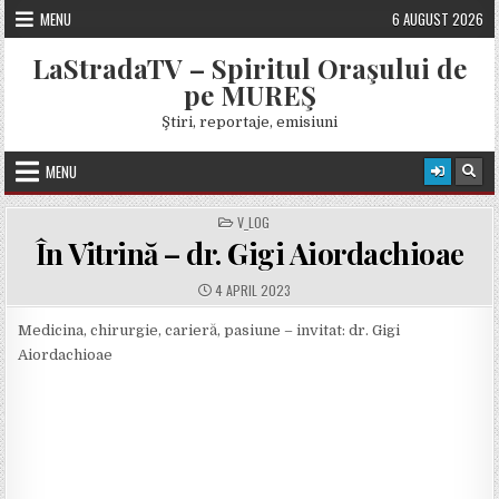
Skip
MENU
6 AUGUST 2026
to
content
LaStradaTV – Spiritul Oraşului de
pe MUREŞ
Ştiri, reportaje, emisiuni
MENU
POSTED
V_LOG
IN
În Vitrină – dr. Gigi Aiordachioae
PUBLISHED
4 APRIL 2023
DATE:
Medicina, chirurgie, carieră, pasiune – invitat: dr. Gigi
Aiordachioae