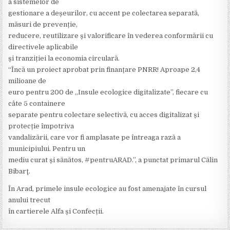
a sistemelor de
gestionare a deșeurilor, cu accent pe colectarea separată,
măsuri de prevenție,
reducere, reutilizare și valorificare în vederea conformării cu
directivele aplicabile
și tranziției la economia circulară.
“Încă un proiect aprobat prin finanțare PNRR! Aproape 2,4
milioane de
euro pentru 200 de „Insule ecologice digitalizate”, fiecare cu
câte 5 containere
separate pentru colectare selectivă, cu acces digitalizat și
protecție împotriva
vandalizării, care vor fi amplasate pe întreaga rază a
municipiului. Pentru un
mediu curat și sănătos, #pentruARAD.”, a punctat primarul Călin
Bibarţ.
În Arad, primele insule ecologice au fost amenajate în cursul
anului trecut
în cartierele Alfa și Confecții.