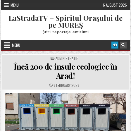
Skip
MENU
6 AUGUST 2026
to
content
LaStradaTV – Spiritul Oraşului de
pe MUREŞ
Ştiri, reportaje, emisiuni
MENU
POSTED
ADMINISTRATIE
IN
Încă 200 de insule ecologice în
Arad!
PUBLISHED
3 FEBRUARY 2023
DATE: