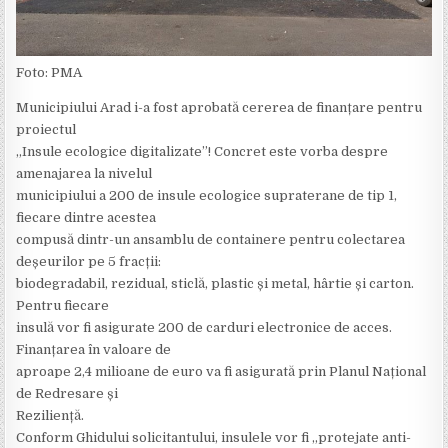
Foto: PMA
Municipiului Arad i-a fost aprobată cererea de finanțare pentru
proiectul
„Insule ecologice digitalizate”! Concret este vorba despre
amenajarea la nivelul
municipiului a 200 de insule ecologice supraterane de tip 1,
fiecare dintre acestea
compusă dintr-un ansamblu de containere pentru colectarea
deșeurilor pe 5 fracții:
biodegradabil, rezidual, sticlă, plastic și metal, hârtie și carton.
Pentru fiecare
insulă vor fi asigurate 200 de carduri electronice de acces.
Finanțarea în valoare de
aproape 2,4 milioane de euro va fi asigurată prin Planul Național
de Redresare și
Reziliență.
Conform Ghidului solicitantului, insulele vor fi „protejate anti-