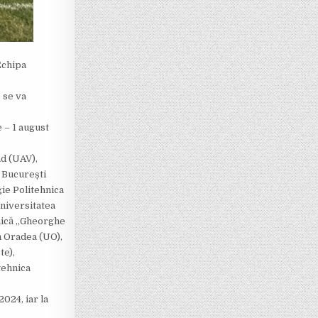
Echipa
e se va
 – 1 august
ad (UAV),
n București
gie Politehnica
niversitatea
hnică „Gheorghe
n Oradea (UO),
te),
tehnica
024, iar la