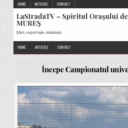
Skip
HOME
ARTICOLE
CONTACT
to
LaStradaTV – Spiritul Oraşului de
content
MUREŞ
Ştiri, reportaje, emisiuni
HOME
ARTICOLE
CONTACT
Începe Campionatul univers