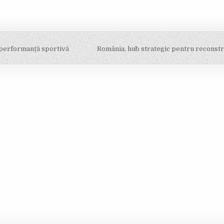
 performanță sportivă
România, hub strategic pentru reconstr