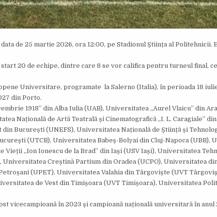
data de 25 martie 2026, ora 12:00, pe Stadionul Știința al Politehnicii. 
tart 20 de echipe, dintre care 8 se vor califica pentru turneul final, c
ene Universitare, programate la Salerno (Italia), în perioada 18 iulie
27 din Porto.
cembrie 1918” din Alba Iulia (UAB), Universitatea „Aurel Vlaicu” din Ar
tea Națională de Artă Teatrală și Cinematografică „I. L. Caragiale” di
 din București (UNEFS), Universitatea Națională de Știință și Tehnolo
ucurești (UTCB), Universitatea Babeș-Bolyai din Cluj-Napoca (UBB), U
e Vieții „Ion Ionescu de la Brad” din Iași (USV Iași), Universitatea Te
), Universitatea Creștină Partium din Oradea (UCPO), Universitatea di
Petroșani (UPET), Universitatea Valahia din Târgoviște (UVT Târgoviș
iversitatea de Vest din Timișoara (UVT Timișoara), Universitatea Poli
ost vicecampioană în 2023 și campioană națională universitară în anul 2