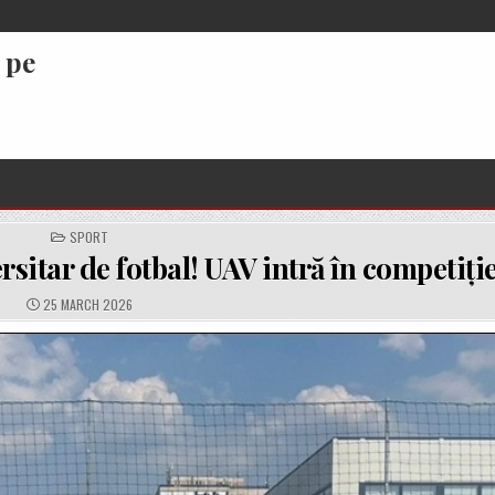
 pe
POSTED
SPORT
IN
itar de fotbal! UAV intră în competiție
PUBLISHED
25 MARCH 2026
DATE: