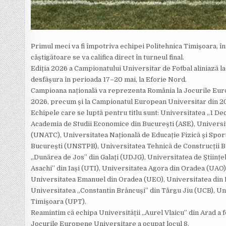
Primul meci va fi împotriva echipei Politehnica Timișoara, în 
câștigătoare se va califica direct în turneul final.
Ediția 2026 a Campionatului Universitar de Fotbal aliniază la s
desfășura în perioada 17–20 mai, la Eforie Nord.
Campioana națională va reprezenta România la Jocurile Europ
2026, precum și la Campionatul European Universitar din 20
Echipele care se luptă pentru titlu sunt: Universitatea „1 De
Academia de Studii Economice din București (ASE), Universita
(UNATC), Universitatea Națională de Educație Fizică și Sport
București (UNSTPB), Universitatea Tehnică de Construcții B
„Dunărea de Jos” din Galați (UDJG), Universitatea de Științel
Asachi” din Iași (UTI), Universitatea Agora din Oradea (UAO
Universitatea Emanuel din Oradea (UEO), Universitatea din 
Universitatea „Constantin Brâncuși” din Târgu Jiu (UCB), Un
Timișoara (UPT).
Reamintim că echipa Universității „Aurel Vlaicu” din Arad a f
Jocurile Europene Universitare a ocupat locul 8.