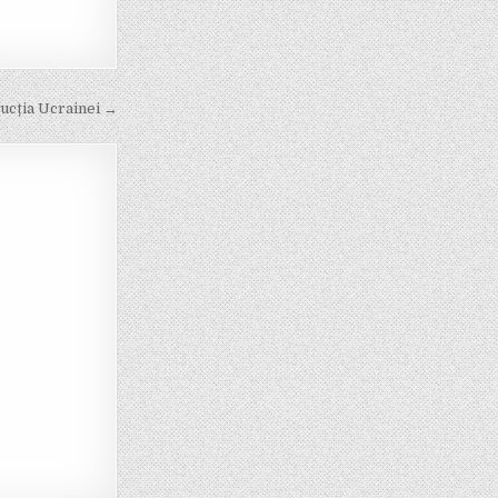
ucția Ucrainei →