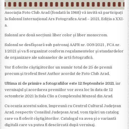
Asociația Foto Club Arad (fondată în 1968) vă invită să participați
la Salonul Internațional Ars Fotografica Arad – 2021, Ediția a XXI-
a.
Salonul are două secțiuni: liber color şi liber monocrom.
Salonul se desfăşoară sub patronaj AAFR nr. 009/2021 , FCA nr.
1/2021 şi va fi organizat conform regulamentelor şi standardelor
de organizare ale saloanelor de artă fotografică.
Vor fi oferite câştigătorilor un număr total de 25 de premii
precum și trofeul Best Author acordat de Foto Club Arad.
Ultima zi de primire a fotografiilor este 12 Septembrie 2021
, iar
vernisajul şi acordarea premiilor vor avea loc în data de 12
octombrie 2021 la Sala Clio a Complexului Muzeal din Arad.
Cu ocazia acestui salon, împreună cu Centrul Cultural Judeţean
Arad, respectiv Consiliul Judeţean Arad, vom tipări un catalog
care va fi oferit câştigătorilor. Catalogul va avea şi o variantă
digitală care va putea fi descărcată după vernisaj.