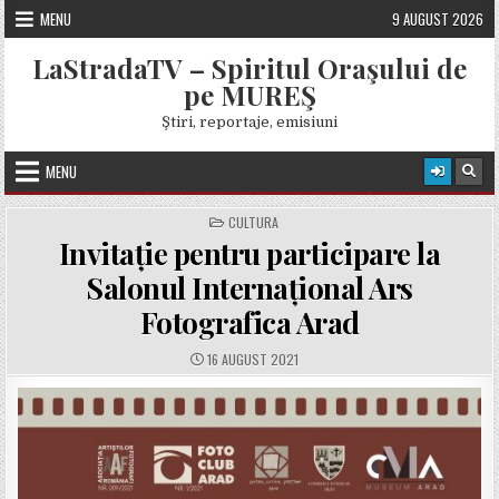
Skip
MENU
9 AUGUST 2026
to
content
LaStradaTV – Spiritul Oraşului de
pe MUREŞ
Ştiri, reportaje, emisiuni
MENU
POSTED
CULTURA
IN
Invitație pentru participare la
Salonul Internațional Ars
Fotografica Arad
PUBLISHED
16 AUGUST 2021
DATE: