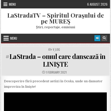
Skip
MENU
6 AUGUST 2026
to
content
LaStradaTV – Spiritul Oraşului de
pe MUREŞ
Ştiri, reportaje, emisiuni
MENU
POSTED
V_LOG
IN
#LaStrada – omul care dansează în
LINIȘTE
PUBLISHED
1 FEBRUARY 2021
DATE:
Descoperire fără precedent astăzi în Ocska, unde un dansator
improviza în liniște!