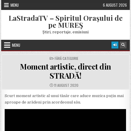
Skip
MENU
6 AUGUST 2026
to
content
LaStradaTV – Spiritul Oraşului de
pe MUREŞ
Ştiri, reportaje, emisiuni
MENU
POSTED
FĂRĂ CATEGORIE
IN
Moment artistic, direct din
STRADĂ!
PUBLISHED
11 AUGUST 2020
DATE:
Scurt moment artistic al unui tânăr care aduce muzica puțin mai
aproape de arădeni prin acordeonul său.