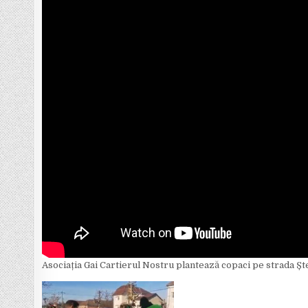
Asociația Gai Cartierul Nostru plantează copaci pe strada Șt