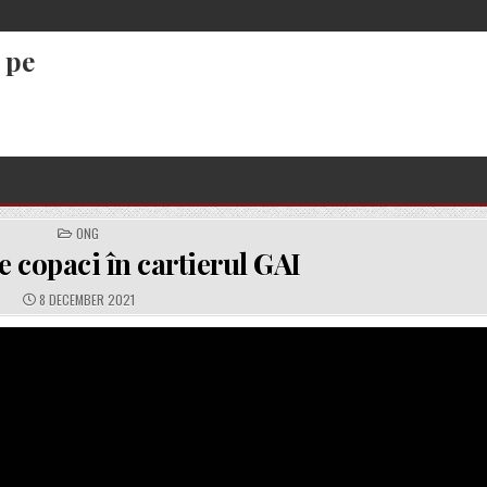
 pe
POSTED
ONG
IN
e copaci în cartierul GAI
PUBLISHED
8 DECEMBER 2021
DATE: