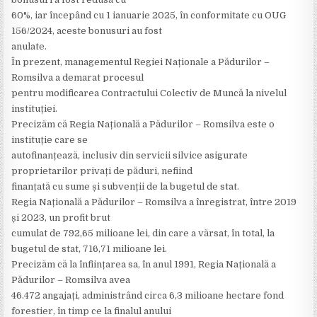
60%, iar începând cu 1 ianuarie 2025, în conformitate cu OUG
156/2024, aceste bonusuri au fost
anulate.
În prezent, managementul Regiei Naționale a Pădurilor –
Romsilva a demarat procesul
pentru modificarea Contractului Colectiv de Muncă la nivelul
instituției.
Precizăm că Regia Națională a Pădurilor – Romsilva este o
instituție care se
autofinanțează, inclusiv din servicii silvice asigurate
proprietarilor privați de păduri, nefiind
finanțată cu sume și subvenții de la bugetul de stat.
Regia Națională a Pădurilor – Romsilva a înregistrat, între 2019
și 2023, un profit brut
cumulat de 792,65 milioane lei, din care a vărsat, în total, la
bugetul de stat, 716,71 milioane lei.
Precizăm că la înființarea sa, în anul 1991, Regia Națională a
Pădurilor – Romsilva avea
46.472 angajați, administrând circa 6,3 milioane hectare fond
forestier, în timp ce la finalul anului