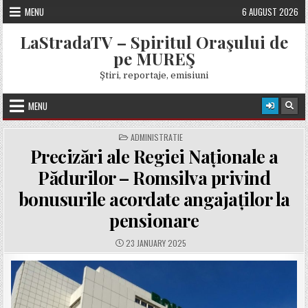
Skip
MENU
6 AUGUST 2026
to
content
LaStradaTV – Spiritul Oraşului de
pe MUREŞ
Ştiri, reportaje, emisiuni
MENU
POSTED
ADMINISTRATIE
IN
Precizări ale Regiei Naționale a
Pădurilor – Romsilva privind
bonusurile acordate angajaților la
pensionare
PUBLISHED
23 JANUARY 2025
DATE: