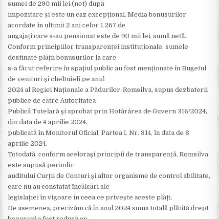
sumei de 290 mii lei (net) după
impozitare și este un caz excepțional. Media bonusurilor
acordate în ultimii 2 ani celor 1.267 de
angajați care s-au pensionat este de 90 mii lei, sumă netă.
Conform principiilor transparenței instituționale, sumele
destinate plății bonusurilor la care
s-a făcut referire în spațiul public au fost menționate în Bugetul
de venituri și cheltuieli pe anul
2024 al Regiei Naționale a Pădurilor-Romsilva, supus dezbaterii
publice de către Autoritatea
Publică Tutelară și aprobat prin Hotărârea de Guvern 316/2024,
din data de 4 aprilie 2024,
publicată în Monitorul Oficial, Partea I, Nr. 314, în data de 8
aprilie 2024.
Totodată, conform acelorași principii de transparență, Romsilva
este supusă periodic
auditului Curții de Conturi și altor organisme de control abilitate,
care nu au constatat încălcări ale
legislației în vigoare în ceea ce privește aceste plăți.
De asemenea, precizăm că în anul 2024 suma totală plătită drept
bonusuri a fost redusă cu