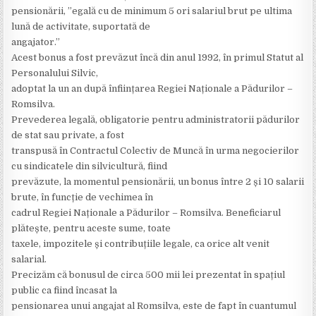
pensionării, ”egală cu de minimum 5 ori salariul brut pe ultima
lună de activitate, suportată de
angajator.”
Acest bonus a fost prevăzut încă din anul 1992, în primul Statut al
Personalului Silvic,
adoptat la un an după înființarea Regiei Naționale a Pădurilor –
Romsilva.
Prevederea legală, obligatorie pentru administratorii pădurilor
de stat sau private, a fost
transpusă în Contractul Colectiv de Muncă în urma negocierilor
cu sindicatele din silvicultură, fiind
prevăzute, la momentul pensionării, un bonus între 2 și 10 salarii
brute, în funcție de vechimea în
cadrul Regiei Naționale a Pădurilor – Romsilva. Beneficiarul
plătește, pentru aceste sume, toate
taxele, impozitele și contribuțiile legale, ca orice alt venit
salarial.
Precizăm că bonusul de circa 500 mii lei prezentat în spațiul
public ca fiind încasat la
pensionarea unui angajat al Romsilva, este de fapt în cuantumul