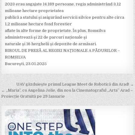
2023 erau angajate 14.189 persoane, regia administrând 3,12
milioane hectare proprietatea
publică a statului și asigurând servicii silvice pentru alte circa
1,2 milioane hectare fond forestier
aflate în alte forme de proprietate. În plus, Romsilva
administrează și 22 de parcuri naționale și
naturale și 16 herghelii și depozite de armăsari.
BIROUL DE PRESĂ AL REGIEI NAȚIONALE A PĂDURILOR –
ROMSILVA
București, 23.01.2025
Post
UAV găzduiește primul League Meet de Robotică din Arad! →
navigation
← „Maria”, cu Angelina Jolie, din nou la Cinematograful „Arta” Arad –
Proiecție Gratuită pe 29 Ianuarie