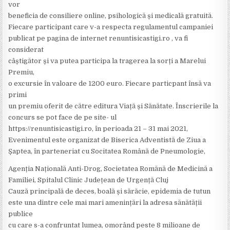
vor
beneficia de consiliere online, psihologică și medicală gratuită.
Fiecare participant care v-a respecta regulamentul campaniei
publicat pe pagina de internet renuntisicastigi.ro , va fi
considerat
câștigător și va putea participa la tragerea la sorți a Marelui
Premiu,
o excursie în valoare de 1200 euro. Fiecare particpant însă va
primi
un premiu oferit de către editura Viață și Sănătate. Înscrierile la
concurs se pot face de pe site- ul
https://renuntisicastigi.ro, în perioada 21 – 31 mai 2021,
Evenimentul este organizat de Biserica Adventistă de Ziua a
Șaptea, în parteneriat cu Socitatea Română de Pneumologie,
Agenția Națională Anti-Drog, Societatea Romănă de Medicină a
Familiei, Spitalul Clinic Județean de Urgență Cluj
Cauză principală de deces, boală și sărăcie, epidemia de tutun
este una dintre cele mai mari amenințări la adresa sănătății
publice
cu care s-a confruntat lumea, omorând peste 8 milioane de