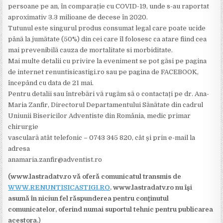
persoane pe an, în comparație cu COVID-19, unde s-au raportat
aproximativ 3.3 milioane de decese în 2020.
Tutunul este singurul produs consumat legal care poate ucide
până la jumătate (50%) din cei care îl folosesc ca atare fiind cea
mai prevenibilă cauza de mortalitate si morbiditate.
Mai multe detalii cu privire la eveniment se pot găsi pe pagina
de internet renuntisicastigi.ro sau pe pagina de FACEBOOK,
începând cu data de 21 mai.
Pentru detalii sau întrebări vă rugăm să o contactați pe dr. Ana-
Maria Zanfir, Directorul Departamentului Sănătate din cadrul
Uniunii Bisericilor Adventiste din România, medic primar
chirurgie
vasculară atât telefonic – 0743 345 820, cât și prin e-mail la
adresa
anamaria.zanfir@adventist.ro
(www.lastradatv.ro vă oferă comunicatul transmis de
WWW.RENUNTISICASTIGI.RO
. www.lastradatv.ro nu îşi
asumă în niciun fel răspunderea pentru conţinutul
comunicatelor, oferind numai suportul tehnic pentru publicarea
acestora.
)