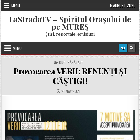
Skip
MENU
6 AUGUST 2026
to
content
LaStradaTV – Spiritul Oraşului de
pe MUREŞ
Ştiri, reportaje, emisiuni
MENU
POSTED
ONG
,
SĂNĂTATE
IN
Provocarea VERII: RENUNȚI ȘI
CÂȘTIGI!
PUBLISHED
21 MAY 2021
DATE: