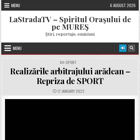
Skip
MENU
6 AUGUST 2026
to
content
LaStradaTV – Spiritul Oraşului de
pe MUREŞ
Ştiri, reportaje, emisiuni
MENU
POSTED
SPORT
IN
Realizările arbitrajului arădean –
Repriza de SPORT
PUBLISHED
17 JANUARY 2022
DATE: