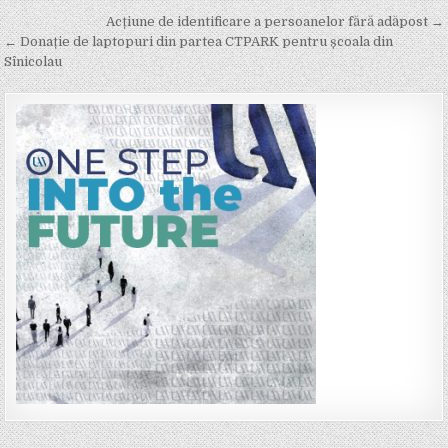
Post
Acțiune de identificare a persoanelor fără adăpost →
navigation
← Donație de laptopuri din partea CTPARK pentru școala din
Sînicolau