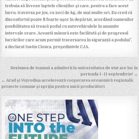
trebuia să livreze laptele clienților și care, pentru a face acest
lucru, traversa pe jos, cu zeci de kg, de mai multe ori. Eu cred că
disconfortul poate fi foarte ușor în depărtat, acordând oamenilor
posibilitatea să treacă podul cu autovehiculele în anumite
intervale orare. Această măsură este facilitată și de progresul
lucrărilor care acum permit traversarea în siguranță a podului”,
a declarat Iustin Cionca, președintele CJA.
Post
Sesiunea de toamnă a admiterii la universitatea de stat are loc în
navigation
perioada 1–11 septembrie! →
← Arad și Vojvodina accelerează cooperarea economică regională:
proiecte comune și sprijin pentru micii producători