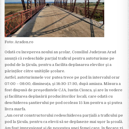
Foto: Aradon.ro
Odată cu începerea noului an școlar, Consiliul Județean Arad
anunță că redeschide parțial traficul pentru autoturisme pe
podul de la Șicula, pentru a facilita deplasarea elevilor și a
părinților către unitățile școlare.
Astfel, autoturismele vor putea trece pe pod în intervalul orar
07:00 – 08:00, dimineața, și 16:30-17:30, după amiaza. Măsura a
fost dispusă de președintele CJA, Iustin Cionca, și are în vedere
și facilitarea deplasării producătorilor locali, care odată cu
deschiderea șantierului pe pod ocoleau 15 km pentru a-și putea
livra marfa.
„Am cerut constructorului redeschiderea parțială a traficului pe
pod la Șicula, pentru ca elevii să se deplaseze mai ușor la școală.
Am fost impresionat și de povestea unei femei care, în fiecare zi,