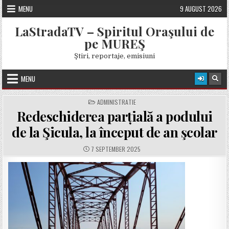
Skip
MENU
9 AUGUST 2026
to
content
LaStradaTV – Spiritul Oraşului de
pe MUREŞ
Ştiri, reportaje, emisiuni
MENU
POSTED
ADMINISTRATIE
IN
Redeschiderea parțială a podului
de la Şicula, la început de an şcolar
PUBLISHED
7 SEPTEMBER 2025
DATE: