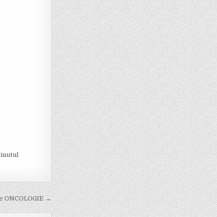
inutul
 de ONCOLOGIE →