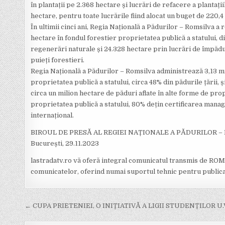
în plantații pe 2.368 hectare și lucrări de refacere a plantați
hectare, pentru toate lucrările fiind alocat un buget de 220,4 
În ultimii cinci ani, Regia Națională a Pădurilor – Romsilva a
hectare în fondul forestier proprietatea publică a statului, d
regenerări naturale și 24.328 hectare prin lucrări de împădu
puieți forestieri.
Regia Națională a Pădurilor – Romsilva administrează 3,13 m
proprietatea publică a statului, circa 48% din pădurile țării, ș
circa un milion hectare de păduri aflate în alte forme de prop
proprietatea publică a statului, 80% dețin certificarea mana
internațional.
BIROUL DE PRESĂ AL REGIEI NAȚIONALE A PĂDURILOR –
București, 29.11.2023
lastradatv.ro vă oferă integral comunicatul transmis de ROMS
comunicatelor, oferind numai suportul tehnic pentru public
Post
← CUPA PRIETENIEI, O INIȚIATIVĂ A LIGII STUDENȚILOR U.V
navigation