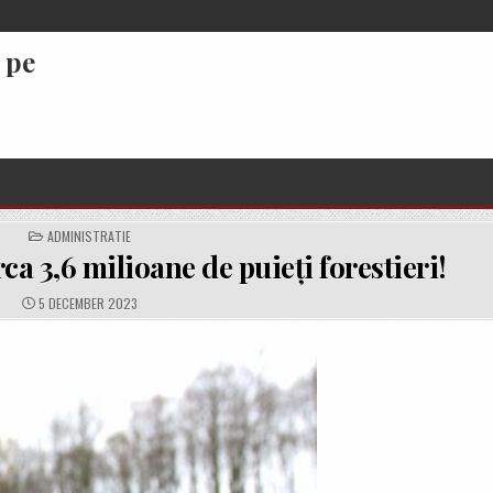
 pe
POSTED
ADMINISTRATIE
IN
ca 3,6 milioane de puieți forestieri!
PUBLISHED
5 DECEMBER 2023
DATE: