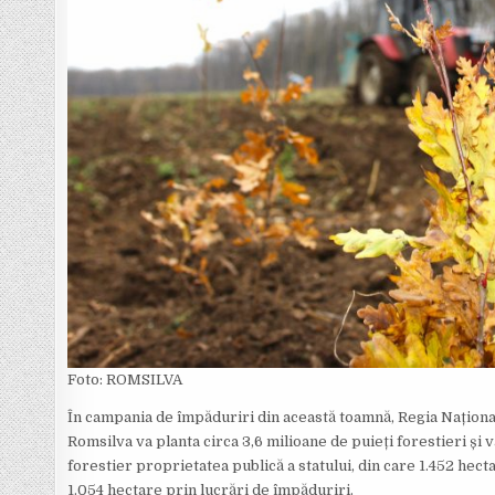
Foto: ROMSILVA
În campania de împăduriri din această toamnă, Regia Naționa
Romsilva va planta circa 3,6 milioane de puieți forestieri și
forestier proprietatea publică a statului, din care 1.452 hect
1.054 hectare prin lucrări de împăduriri.