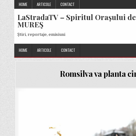
Skip
HOME
ARTICOLE
CONTACT
to
LaStradaTV – Spiritul Oraşului de
content
MUREŞ
Ştiri, reportaje, emisiuni
HOME
ARTICOLE
CONTACT
Romsilva va planta cir