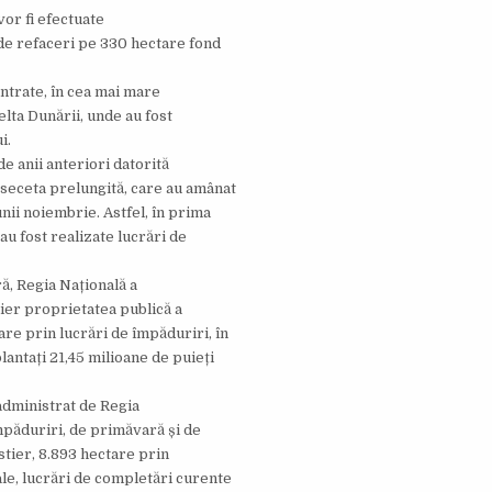
or fi efectuate
 de refaceri pe 330 hectare fond
ntrate, în cea mai mare
elta Dunării, unde au fost
i.
e anii anteriori datorită
 seceta prelungită, care au amânat
nii noiembrie. Astfel, în prima
u fost realizate lucrări de
ă, Regia Națională a
ier proprietatea publică a
are prin lucrări de împăduriri, în
lantați 21,45 milioane de puieți
administrat de Regia
mpăduriri, de primăvară și de
tier, 8.893 hectare prin
ale, lucrări de completări curente