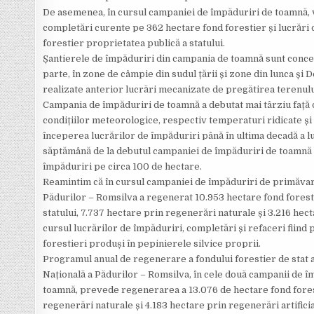
De asemenea, în cursul campaniei de împăduriri de toamnă, v
completări curente pe 362 hectare fond forestier și lucrări
forestier proprietatea publică a statului.
Șantierele de împăduriri din campania de toamnă sunt conce
parte, în zone de câmpie din sudul țării și zone din lunca și D
realizate anterior lucrări mecanizate de pregătirea terenulu
Campania de împăduriri de toamnă a debutat mai târziu față d
condițiilor meteorologice, respectiv temperaturi ridicate și
începerea lucrărilor de împăduriri până în ultima decadă a lu
săptămână de la debutul campaniei de împăduriri de toamnă a
împăduriri pe circa 100 de hectare.
Reamintim că în cursul campaniei de împăduriri de primăvar
Pădurilor – Romsilva a regenerat 10.953 hectare fond forest
statului, 7.737 hectare prin regenerări naturale și 3.216 hect
cursul lucrărilor de împăduriri, completări și refaceri fiind p
forestieri produși în pepinierele silvice proprii.
Programul anual de regenerare a fondului forestier de stat 
Națională a Pădurilor – Romsilva, în cele două campanii de î
toamnă, prevede regenerarea a 13.076 de hectare fond fores
regenerări naturale și 4.183 hectare prin regenerări artifici