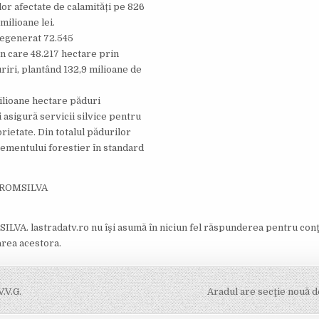
ilor afectate de calamități pe 826
milioane lei.
 regenerat 72.545
in care 48.217 hectare prin
riri, plantând 132,9 milioane de
ilioane hectare păduri
i asigură servicii silvice pentru
rietate. Din totalul pădurilor
gementului forestier în standard
 ROMSILVA
ILVA. lastradatv.ro nu îşi asumă în niciun fel răspunderea pentru conţ
area acestora.
.V.G.
Aradul are secţie nouă