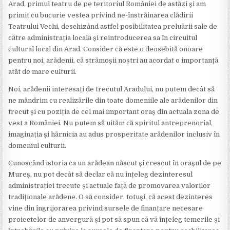
Arad, primul teatru de pe teritoriul României de astăzi și am
primit cu bucurie vestea privind ne-înstrăinarea clădirii
Teatrului Vechi, deschizând astfel posibilitatea preluării sale de
către administrația locală și reintroducerea sa în circuitul
cultural local din Arad. Consider că este o deosebită onoare
pentru noi, arădenii, că strămoșii noștri au acordat o importanță
atât de mare culturii.
Noi, arădenii interesați de trecutul Aradului, nu putem decât să
ne mândrim cu realizările din toate domeniile ale arădenilor din
trecut și cu poziția de cel mai important oraș din actuala zona de
vest a României. Nu putem să uităm că spiritul antreprenorial,
imaginația și hărnicia au adus prosperitate arădenilor inclusiv în
domeniul culturii.
Cunoscând istoria ca un arădean născut și crescut în orașul de pe
Mureș, nu pot decât să declar că nu înțeleg dezinteresul
administrației trecute și actuale față de promovarea valorilor
tradiționale arădene. O să consider, totuși, că acest dezinteres
vine din îngrijorarea privind sursele de finanțare necesare
proiectelor de anvergură și pot să spun că vă înțeleg temerile și