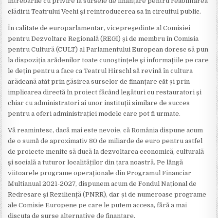
întrebările cu privire la sursele de finanțare pentru reabilitarea
clădirii Teatrului Vechi și reintroducerea sa în circuitul public.
În calitate de europarlamentar, vicepreședinte al Comisiei
pentru Dezvoltare Regională (REGI) și de membru în Comisia
pentru Cultură (CULT) al Parlamentului European doresc să pun
la dispoziția arădenilor toate cunoștințele și informațiile pe care
le dețin pentru a face ca Teatrul Hirschl să revină în cultura
arădeană atât prin găsirea surselor de finanțare cât și prin
implicarea directă în proiect făcând legături cu restauratori și
chiar cu administratori ai unor instituții similare de succes
pentru a oferi administrației modele care pot fi urmate.
Vă reamintesc, dacă mai este nevoie, că România dispune acum
de o sumă de aproximativ 80 de miliarde de euro pentru astfel
de proiecte menite să ducă la dezvoltarea economică, culturală
și socială a tuturor localităților din țara noastră. Pe lângă
viitoarele programe operaționale din Programul Financiar
Multianual 2021-2027, dispunem acum de Fondul Național de
Redresare și Reziliență (PNRR), dar și de numeroase programe
ale Comisie Europene pe care le putem accesa, fără a mai
discuta de surse alternative de finanțare.