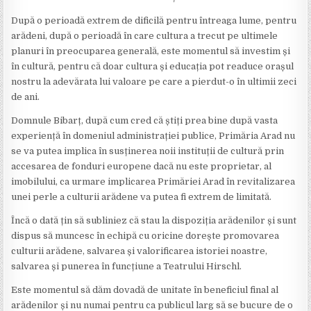
După o perioadă extrem de dificilă pentru întreaga lume, pentru
arădeni, după o perioadă în care cultura a trecut pe ultimele
planuri în preocuparea generală, este momentul să investim și
în cultură, pentru că doar cultura și educația pot readuce orașul
nostru la adevărata lui valoare pe care a pierdut-o în ultimii zeci
de ani.
Domnule Bibarț, după cum cred că știți prea bine după vasta
experiență în domeniul administrației publice, Primăria Arad nu
se va putea implica în susținerea noii instituții de cultură prin
accesarea de fonduri europene dacă nu este proprietar, al
imobilului, ca urmare implicarea Primăriei Arad în revitalizarea
unei perle a culturii arădene va putea fi extrem de limitată.
Încă o dată țin să subliniez că stau la dispoziția arădenilor și sunt
dispus să muncesc în echipă cu oricine dorește promovarea
culturii arădene, salvarea și valorificarea istoriei noastre,
salvarea și punerea în funcțiune a Teatrului Hirschl.
Este momentul să dăm dovadă de unitate în beneficiul final al
arădenilor și nu numai pentru ca publicul larg să se bucure de o