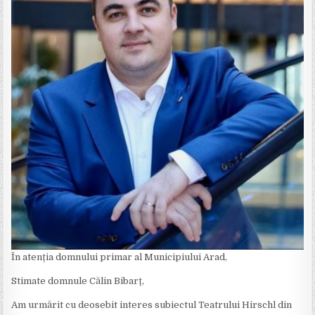
În atenția domnului primar al Municipiului Arad,
Stimate domnule Călin Bibarț,
Am urmărit cu deosebit interes subiectul Teatrului Hirschl din