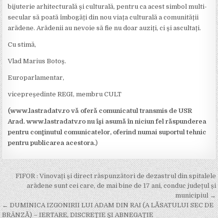
bijuterie arhitecturală și culturală, pentru ca acest simbol multi-
secular să poată îmbogăți din nou viața culturală a comunității
arădene. Arădenii au nevoie să fie nu doar auziți, ci și ascultați.
Cu stimă,
Vlad Marius Botoș.
Europarlamentar,
vicepreședinte REGI, membru CULT
(www.lastradatv.ro vă oferă comunicatul transmis de USR
Arad. www.lastradatv.ro nu îşi asumă în niciun fel răspunderea
pentru conţinutul comunicatelor, oferind numai suportul tehnic
pentru publicarea acestora.
)
Post
FIFOR : Vinovați și direct răspunzători de dezastrul din spitalele
navigation
arădene sunt cei care, de mai bine de 17 ani, conduc județul și
municipiul →
← DUMINICA IZGONIRII LUI ADAM DIN RAI (A LĂSATULUI SEC DE
BRÂNZĂ) – IERTARE, DISCREȚIE ȘI ABNEGAȚIE