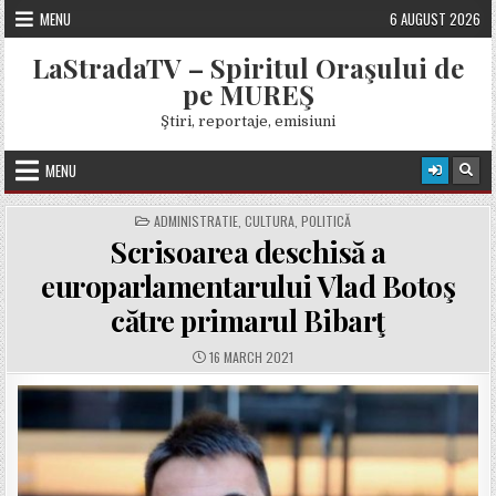
Skip
MENU
6 AUGUST 2026
to
content
LaStradaTV – Spiritul Oraşului de
pe MUREŞ
Ştiri, reportaje, emisiuni
MENU
POSTED
ADMINISTRATIE
,
CULTURA
,
POLITICĂ
IN
Scrisoarea deschisă a
europarlamentarului Vlad Botoş
către primarul Bibarţ
PUBLISHED
16 MARCH 2021
DATE: