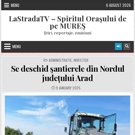
Skip
MENU
6 AUGUST 2026
to
content
LaStradaTV – Spiritul Oraşului de
pe MUREŞ
Ştiri, reportaje, emisiuni
MENU
POSTED
ADMINISTRATIE
,
INVESTIȚII
IN
Se deschid şantierele din Nordul
județului Arad
PUBLISHED
9 JANUARY 2025
DATE: