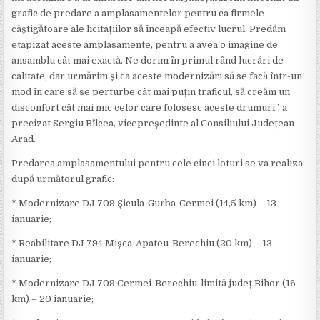
grafic de predare a amplasamentelor pentru ca firmele
câștigătoare ale licitațiilor să înceapă efectiv lucrul. Predăm
etapizat aceste amplasamente, pentru a avea o imagine de
ansamblu cât mai exactă. Ne dorim în primul rând lucrări de
calitate, dar urmărim și ca aceste modernizări să se facă într-un
mod în care să se perturbe cât mai puțin traficul, să creăm un
disconfort cât mai mic celor care folosesc aceste drumuri”, a
precizat Sergiu Bîlcea, vicepreședinte al Consiliului Județean
Arad.
Predarea amplasamentului pentru cele cinci loturi se va realiza
după următorul grafic:
* Modernizare DJ 709 Șicula-Gurba-Cermei (14,5 km) – 13
ianuarie;
* Reabilitare DJ 794 Mișca-Apateu-Berechiu (20 km) – 13
ianuarie;
* Modernizare DJ 709 Cermei-Berechiu-limită județ Bihor (16
km) – 20 ianuarie;