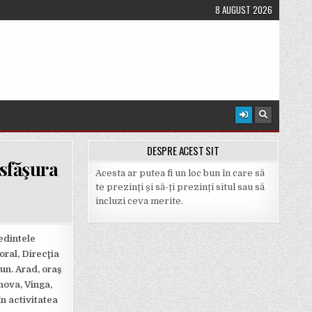
8 AUGUST 2026
DESPRE ACEST SIT
esfăşura
Acesta ar putea fi un loc bun în care să
te prezinți și să-ți prezinți situl sau să
incluzi ceva merite.
ședintele
oral, Direcţia
un. Arad, oraș
nova, Vinga,
n activitatea