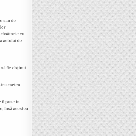
re sau de
ilor
e căsătorie cu
a actului de
să fie obţinut
ntru cartea
fi puse în
e, însă acestea