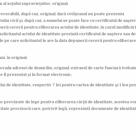
u al soţului supravieţuitor, original;
irevocabilă, după caz, original; dacă cetăţeanul nu poate prezenta
ului civil şi, după caz, a numelui se poate face cu certificatul de naşte
nerii cererii pentru eliberarea actului de identitate; în cazul modificăr
 solicitantul actului de identitate prezintă certificatul de naştere sau d
e pe care solicitantul le are la data depunerii cererii pentru eliberare
ni, în original;
vada adresei de domiciliu, original; extrasul de carte funciară trebuie 
e fi prezentat şi în format electronic;
ui de identitate, respectiv 7 lei pentru cartea de identitate și 1 leu pe
prevăzute de lege pentru eliberarea cărţii de identitate, acestea vor 
titate provizorii care, potrivit legii, reprezintă documente de identitat