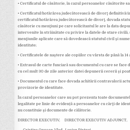
• Certificatul de căsătorie, în cazul persoanelor căsătorite sa
• Certificatul/hotărârea judecătorească de divorţ definitivă/
certificatul/hotărârea judecătorească de divorţ, dovada statut
căsătorie cu menţiuni pe care solicitantul le are la data depu
intervenite în străinătate cu privire la datele de stare civilă,
menţiunile aplicate care să dovedească statutul civil şi numel
identitate;
• Certificatele de naştere ale copiilor cu vârsta de până la 14 a
• Extrasul de carte funciară sau documentul cu care se face do
cu cel mult 30 de zile anterior datei depunerii cererii şi poat
• Documentul cu care face dovada achitării contravalorii actul
provizorie de identitate.
În cazul persoanelor care nu pot prezenta toate documentele 
legalitate pe linie de evidență a persoanelor cu cărţi de iden
nu constituie și documente de călătorie.
DIRECTOR EXECUTIV, DIRECTOR EXECUTIV ADJUNCT,
Cristina Oprean-Vlad Lucian Pistrui