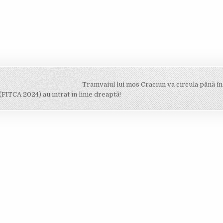
Tramvaiul lui mos Craciun va circula până 
FITCA 2024) au intrat în linie dreaptă!