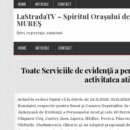
Skip
HOME
ARTICOLE
CONTACT
to
LaStradaTV – Spiritul Oraşului de
content
MUREŞ
Ştiri, reportaje, emisiuni
HOME
ARTICOLE
CONTACT
Toate Serviciile de evidenţă a pe
activitatea at
Având în vedere faptul că în datele de 24.11.2024, 01.12.2024
României, respectiv pentru Senat și Camera Deputaților, în s
Judeţeană de Evidenţă a Persoanelor Arad şi cele 20 Servici
Chișineu-Criș, Curtici, Ineu, Lipova, Nădlac, Pecica, Pâncota
Vârfurile, Vladimirescu, Ghioroc şi-au adaptat programul de 