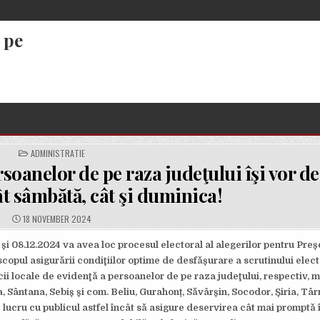
 pe
POSTED
ADMINISTRATIE
IN
rsoanelor de pe raza judeţului îşi vor d
ât sâmbătă, cât şi duminica!
PUBLISHED
18 NOVEMBER 2024
DATE:
 și 08.12.2024 va avea loc procesul electoral al alegerilor pentru Pre
copul asigurării condiţiilor optime de desfășurare a scrutinului elect
i locale de evidenţă a persoanelor de pe raza judeţului, respectiv, m
, Sântana, Sebiș și com. Beliu, Gurahonț, Săvârșin, Socodor, Șiria, Târ
lucru cu publicul astfel încât să asigure deservirea cât mai promptă î