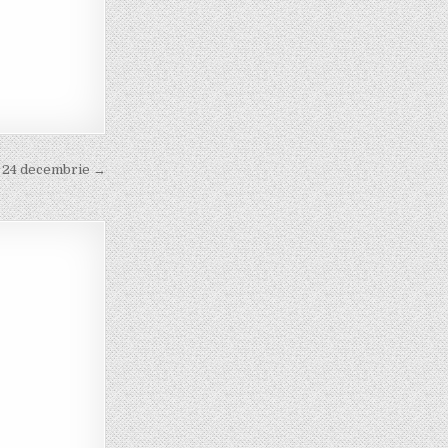
în 24 decembrie →