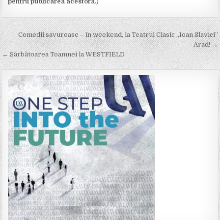
pentru publicarea acestora.
)
Post
Comedii savuroase – în weekend, la Teatrul Clasic „Ioan Slavici”
navigation
Arad! →
← Sărbătoarea Toamnei la WESTFIELD