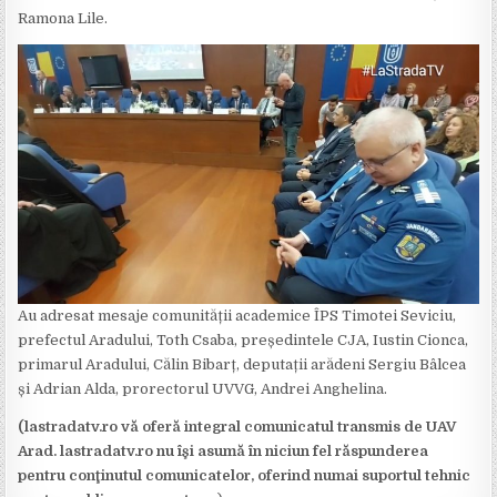
Ramona Lile.
Au adresat mesaje comunității academice ÎPS Timotei Seviciu,
prefectul Aradului, Toth Csaba, președintele CJA, Iustin Cionca,
primarul Aradului, Călin Bibarț, deputații arădeni Sergiu Bâlcea
și Adrian Alda, prorectorul UVVG, Andrei Anghelina.
(lastradatv.ro vă oferă integral comunicatul transmis de UAV
Arad. lastradatv.ro nu îşi asumă în niciun fel răspunderea
pentru conţinutul comunicatelor, oferind numai suportul tehnic