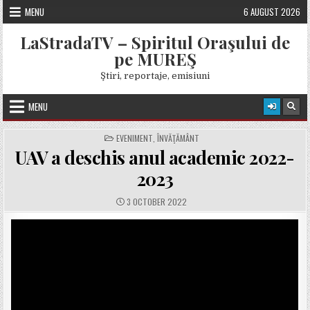
Skip
MENU
6 AUGUST 2026
to
content
LaStradaTV – Spiritul Oraşului de
pe MUREŞ
Ştiri, reportaje, emisiuni
MENU
POSTED
EVENIMENT
,
ÎNVĂŢĂMÂNT
IN
UAV a deschis anul academic 2022-
2023
PUBLISHED
3 OCTOBER 2022
DATE: