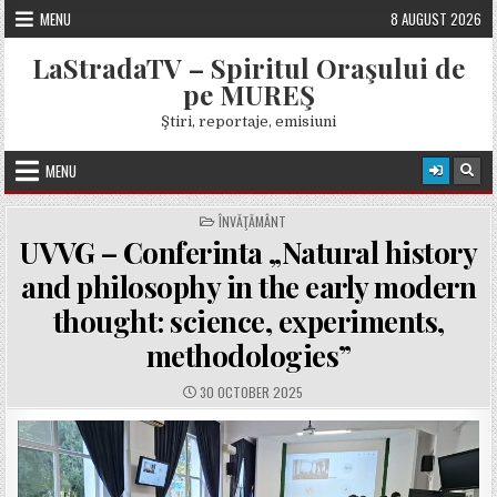
Skip
MENU
8 AUGUST 2026
to
content
LaStradaTV – Spiritul Oraşului de
pe MUREŞ
Ştiri, reportaje, emisiuni
MENU
POSTED
ÎNVĂŢĂMÂNT
IN
UVVG – Conferinta „Natural history
and philosophy in the early modern
thought: science, experiments,
methodologies”
PUBLISHED
30 OCTOBER 2025
DATE: