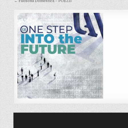
Post
← Filosofia Domestica – POEZII
navigation