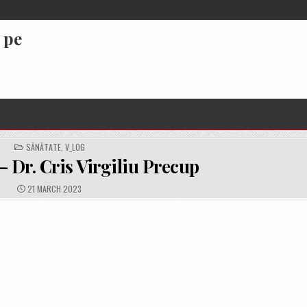
 pe
POSTED
SĂNĂTATE
,
V_LOG
IN
 Dr. Cris Virgiliu Precup
PUBLISHED
21 MARCH 2023
DATE: