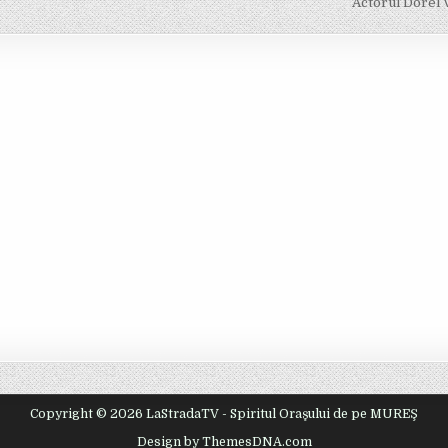
Actorul Dorel 
Copyright © 2026 LaStradaTV - Spiritul Oraşului de pe MUREŞ
Design by ThemesDNA.com