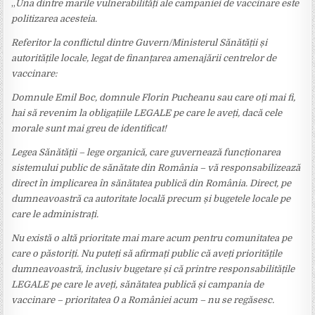
„
Una dintre marile vulnerabilități ale campaniei de vaccinare este
politizarea acesteia.
Referitor la conflictul dintre Guvern/Ministerul Sănătății și
autoritățile locale, legat de finanțarea amenajării centrelor de
vaccinare:
Domnule Emil Boc, domnule Florin Pucheanu sau care oți mai fi,
hai să revenim la obligațiile LEGALE pe care le aveți, dacă cele
morale sunt mai greu de identificat!
Legea Sănătății – lege organică, care guvernează funcționarea
sistemului public de sănătate din România – vă responsabilizează
direct în implicarea în sănătatea publică din România. Direct, pe
dumneavoastră ca autoritate locală precum și bugetele locale pe
care le administrați.
Nu există o altă prioritate mai mare acum pentru comunitatea pe
care o păstoriți. Nu puteți să afirmați public că aveți prioritățile
dumneavoastră, inclusiv bugetare și că printre responsabilitățile
LEGALE pe care le aveți, sănătatea publică și campania de
vaccinare – prioritatea 0 a României acum – nu se regăsesc.