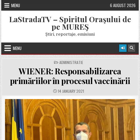
Skip
MENU
6 AUGUST 2026
to
content
LaStradaTV – Spiritul Oraşului de
pe MUREŞ
Ştiri, reportaje, emisiuni
MENU
POSTED
ADMINISTRATIE
IN
WIENER: Responsabilizarea
primăriilor în procesul vaccinării
PUBLISHED
14 JANUARY 2021
DATE: