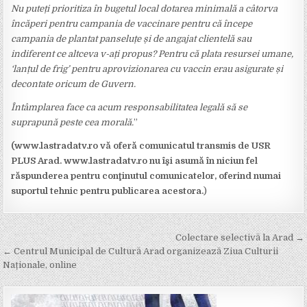
Nu puteți prioritiza în bugetul local dotarea minimală a câtorva
încăperi pentru campania de vaccinare pentru că începe
campania de plantat panseluțe și de angajat clientelă sau
indiferent ce altceva v-ați propus? Pentru că plata resursei umane,
‘lanțul de frig’ pentru aprovizionarea cu vaccin erau asigurate și
decontate oricum de Guvern.
Întâmplarea face ca acum responsabilitatea legală să se
suprapună peste cea morală.
”
(www.lastradatv.ro vă oferă comunicatul transmis de USR
PLUS Arad.
www.lastradatv.ro
nu îşi asumă în niciun fel
răspunderea pentru conţinutul comunicatelor, oferind numai
suportul tehnic pentru publicarea acestora.
)
Post
Colectare selectivă la Arad →
navigation
← Centrul Municipal de Cultură Arad organizează Ziua Culturii
Naționale, online