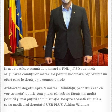
În aceste zile, o seamă de primari ai PNL și PSD susțin că
asigurarea condițiilor materiale pentru vaccinare reprezintă un
efort care le depășește competențele.
Arătând cu degetul spre Ministerul Sănătății, probabil cred că
vor „puncta” politic. Așa știu ei că trebuie făcut: mai multă
politică și mai puțină administrație. Despre această situație a
scris medicul și deputatul USR PLUS,
Adrian Wiener
: