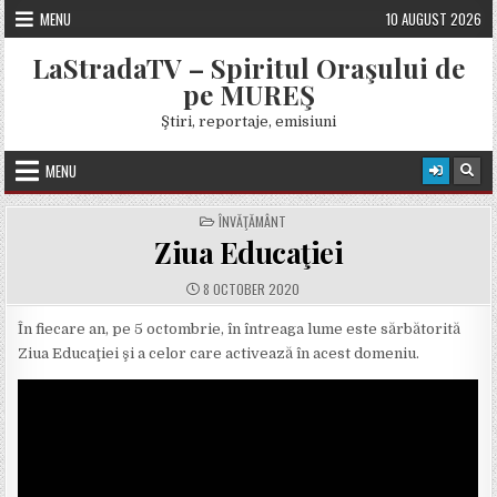
Skip
MENU
10 AUGUST 2026
to
content
LaStradaTV – Spiritul Oraşului de
pe MUREŞ
Ştiri, reportaje, emisiuni
MENU
POSTED
ÎNVĂŢĂMÂNT
IN
Ziua Educaţiei
PUBLISHED
8 OCTOBER 2020
DATE:
În fiecare an, pe 5 octombrie, în întreaga lume este sărbătorită
Ziua Educaţiei şi a celor care activează în acest domeniu.