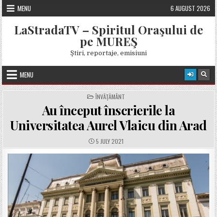
Skip
MENU
6 AUGUST 2026
to
content
LaStradaTV – Spiritul Oraşului de
pe MUREŞ
Ştiri, reportaje, emisiuni
MENU
POSTED
ÎNVĂŢĂMÂNT
IN
Au început înscrierile la
Universitatea Aurel Vlaicu din Arad
PUBLISHED
5 JULY 2021
DATE: