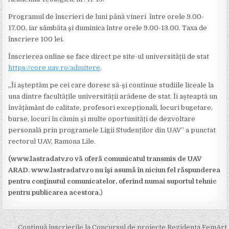
Programul de înscrieri de luni până vineri între orele 9.00-
17.00, iar sâmbăta și duminica între orele 9.00-13.00. Taxa de
înscriere 100 lei.
Înscrierea online se face direct pe site-ul universității de stat
https://core.uav.ro/admitere
.
„Îi așteptăm pe cei care doresc să-și continue studiile liceale la
una dintre facultățile universității arădene de stat. Îi așteaptă un
învățământ de calitate, profesori excepționali, locuri bugetare,
burse, locuri în cămin și multe oportunități de dezvoltare
personală prin programele Ligii Studenților din UAV” a punctat
rectorul UAV, Ramona Lile.
(www.lastradatv.ro vă oferă comunicatul transmis de UAV
ARAD. www.lastradatv.ro nu îşi asumă în niciun fel răspunderea
pentru conţinutul comunicatelor, oferind numai suportul tehnic
pentru publicarea acestora.
)
Post
Continuă înscrierile la Concursul de proiecte Rezidența FemArt