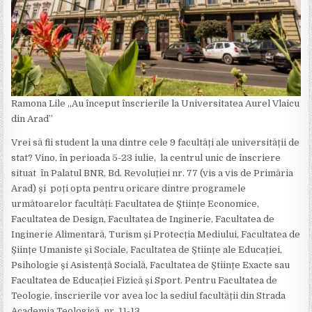
Ramona Lile „Au început înscrierile la Universitatea Aurel Vlaicu
din Arad”
Vrei să fii student la una dintre cele 9 facultăți ale universității de
stat? Vino, în perioada 5-23 iulie, la centrul unic de înscriere
situat în Palatul BNR, Bd. Revoluției nr. 77 (vis a vis de Primăria
Arad) și poți opta pentru oricare dintre programele
următoarelor facultăți: Facultatea de Științe Economice,
Facultatea de Design, Facultatea de Inginerie, Facultatea de
Inginerie Alimentară, Turism și Protecția Mediului, Facultatea de
Șiințe Umaniste și Sociale, Facultatea de Științe ale Educației,
Psihologie și Asistență Socială, Facultatea de Științe Exacte sau
Facultatea de Educației Fizică și Sport. Pentru Facultatea de
Teologie, înscrierile vor avea loc la sediul facultății din Strada
Academia Teologică, nr. 11-13.