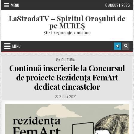
Skip
MENU
6 AUGUST 2026
to
content
LaStradaTV – Spiritul Oraşului de
pe MUREŞ
Ştiri, reportaje, emisiuni
MENU
POSTED
CULTURA
IN
Continuă înscrierile la Concursul
de proiecte Rezidența FemArt
dedicat cineastelor
PUBLISHED
2 JULY 2021
DATE: