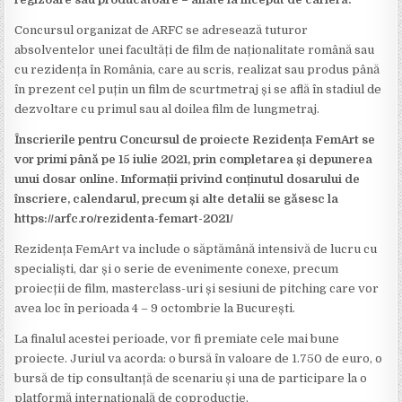
Concursul organizat de ARFC se adresează tuturor
absolventelor unei facultăți de film de naționalitate română sau
cu rezidența în România, care au scris, realizat sau produs până
în prezent cel puțin un film de scurtmetraj și se află în stadiul de
dezvoltare cu primul sau al doilea film de lungmetraj.
Înscrierile pentru Concursul de proiecte Rezidența FemArt se
vor primi până pe 15 iulie 2021, prin completarea și depunerea
unui dosar online. Informații privind conținutul dosarului de
înscriere, calendarul, precum și alte detalii se găsesc la
https://arfc.ro/rezidenta-femart-2021/
Rezidența FemArt va include o săptămână intensivă de lucru cu
specialiști, dar și o serie de evenimente conexe, precum
proiecții de film, masterclass-uri și sesiuni de pitching care vor
avea loc în perioada 4 – 9 octombrie la București.
La finalul acestei perioade, vor fi premiate cele mai bune
proiecte. Juriul va acorda: o bursă în valoare de 1.750 de euro, o
bursă de tip consultanță de scenariu și una de participare la o
platformă internațională de coproducție.