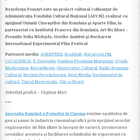
Rezidența FemArt este un proiect cultural cofinanțat
de
Administrația Fondului Cultural Național (AFCN), realizat cu
sprijinul Uniunii Cineaștilor din România și Aparte Film, în
parteneriat cu Institutul Francez din România, Art No More –
Premiile Sofia Nădejde, Goethe-Institut și Bucharest
International Experimental Film Festival.
Parteneri media:
AGERPRES
,
Bookhub
,
București FM
,
CAȚAVENCII
,
E-Zeppelin
,
Fashion Premium Magazine
,
IQAds
,
Modernism
,
MovieNews
,
Observator Cultural
,
Radio Romania
Cultural
,
Revista Psychologies
,
Spot Media
,
Suplimentul de
cultură
,
Ziarul Metropolis
,
Zile și Nopti
Interfață grafică – Virginia Mori
***
Asociația Română a Femeilor în Cinema
susține egalitatea de
gen și șanse în industria cinematografică prin sprijinul acordat
regizoarelor de film aflate la început de carieră, promovarea
creațiilor acestora și facilitarea schimbului de experiență cu