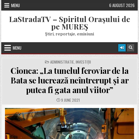
Skip
MENU
6 AUGUST 2026
to
content
LaStradaTV – Spiritul Oraşului de
pe MUREŞ
Ştiri, reportaje, emisiuni
MENU
POSTED
ADMINISTRATIE
,
INVESTIȚII
IN
Cionca: „La tunelul feroviar de la
Bata se lucrează neîntrerupt și ar
putea fi gata anul viitor”
PUBLISHED
9 JUNE 2021
DATE: