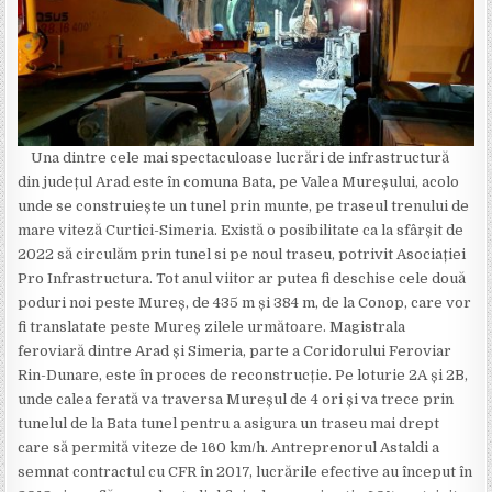
Una dintre cele mai spectaculoase lucrări de infrastructură
din județul Arad este în comuna Bata, pe Valea Mureșului, acolo
unde se construiește un tunel prin munte, pe traseul trenului de
mare viteză Curtici-Simeria. Există o posibilitate ca la sfârșit de
2022 să circulăm prin tunel si pe noul traseu, potrivit Asociației
Pro Infrastructura. Tot anul viitor ar putea fi deschise cele două
poduri noi peste Mureș, de 435 m și 384 m, de la Conop, care vor
fi translatate peste Mureș zilele următoare. Magistrala
feroviară dintre Arad și Simeria, parte a Coridorului Feroviar
Rin-Dunare, este în proces de reconstrucție. Pe loturie 2A și 2B,
unde calea ferată va traversa Mureșul de 4 ori și va trece prin
tunelul de la Bata tunel pentru a asigura un traseu mai drept
care să permită viteze de 160 km/h. Antreprenorul Astaldi a
semnat contractul cu CFR în 2017, lucrările efective au început în