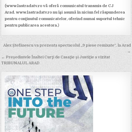
(www.lastradatv.ro vă oferă comunicatul transmis de CJ
Arad. www.lastradatv.ro nu îşi asumă în niciun fel răspunderea
pentru conţinutul comunicatelor, oferind numai suportul tehnic
pentru publicarea acestora.
)
Post
Alex Ștefănescu va prezenta spectacolul „9 piese remixate“, la Arad
navigation
→
← Preşedintele Înaltei Curţi de Casaţie şi Justiţie a vizitat
TRIBUNALUL ARAD