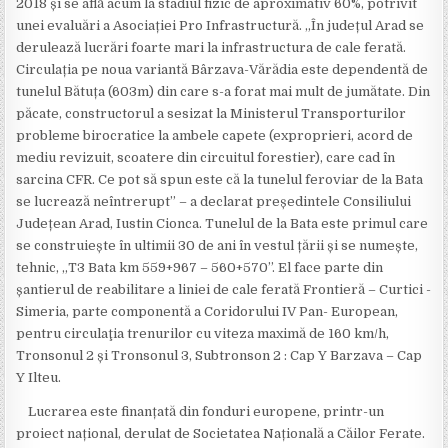
2018 și se află acum la stadiul fizic de aproximativ 60%, potrivit
unei evaluări a Asociației Pro Infrastructură. „În județul Arad se
derulează lucrări foarte mari la infrastructura de cale ferată.
Circulația pe noua variantă Bârzava-Vărădia este dependentă de
tunelul Bătuța (603m) din care s-a forat mai mult de jumătate. Din
păcate, constructorul a sesizat la Ministerul Transporturilor
probleme birocratice la ambele capete (exproprieri, acord de
mediu revizuit, scoatere din circuitul forestier), care cad în
sarcina CFR. Ce pot să spun este că la tunelul feroviar de la Bata
se lucrează neîntrerupt” – a declarat președintele Consiliului
Județean Arad, Iustin Cionca. Tunelul de la Bata este primul care
se construiește în ultimii 30 de ani în vestul țării și se numește,
tehnic, „T3 Bata km 559+967 – 560+570”. El face parte din
șantierul de reabilitare a liniei de cale ferată Frontieră – Curtici -
Simeria, parte componentă a Coridorului IV Pan- European,
pentru circulaţia trenurilor cu viteza maximă de 160 km/h,
Tronsonul 2 și Tronsonul 3, Subtronson 2 : Cap Y Barzava – Cap
Y Ilteu.
Lucrarea este finanțată din fonduri europene, printr-un
proiect național, derulat de Societatea Națională a Căilor Ferate.