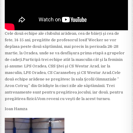
Cele două echipe ale clubului arădean, cea de băieți și cea de
fete, 14-15 ani, pregătite de profesorul Iosif Wecker se vor
deplasa peste două săptămâni, mai precis în perioada 26-28
martie, la Oradea, unde se va desfășura prima etapă a grupelor
de cadeți.Participă trei echipe atât la masculin cât și la feminin
și-anume: LPS Oradea, CSS Ștei și CS Westar Arad, iar la
masculin, LPS Oradea, CS Caransebeș și CS Westar Arad.Cele
două echipe arădene se pregătesc în sala Școlii Gimnaziale ”
Aron Cotruș” din Grădiște în cinci zile ale săptămânii. Trei
antrenamente sunt pentru pregătirea jocului, iar două, pentru
pregătirea fizică.Vom reveni cu vești de la acest turneu.
Ioan Hamza