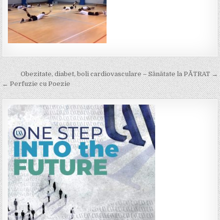
Post
Obezitate, diabet, boli cardiovasculare – Sănătate la PĂTRAT →
navigation
← Perfuzie cu Poezie