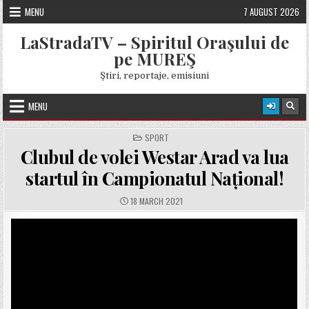
Skip
MENU
7 AUGUST 2026
to
content
LaStradaTV – Spiritul Oraşului de
pe MUREŞ
Ştiri, reportaje, emisiuni
MENU
POSTED
SPORT
IN
Clubul de volei Westar Arad va lua
startul în Campionatul Național!
PUBLISHED
18 MARCH 2021
DATE: