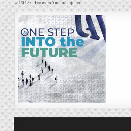
Post
← ISU Arad va avea 3 ambulanțe noi
navigation