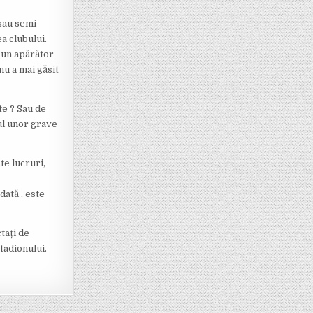
 sau semi
a clubului.
e un apărător
nu a mai găsit
te ? Sau de
ul unor grave
te lucruri,
dată , este
tați de
stadionului.