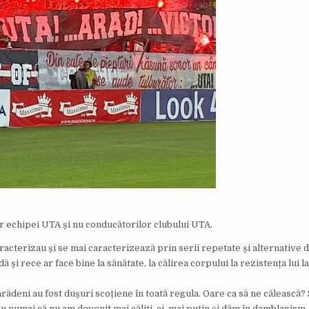
r echipei UTA și nu conducătorilor clubului UTA.
racterizau și se mai caracterizează prin serii repetate și alternative d
ă și rece ar face bine la sănătate, la călirea corpului la rezistența lui 
 arădeni au fost dușuri scoțiene în toată regula. Oare ca să ne călească?
 numai că nu am devenit mai căliți, ci, mai puțin și dăm în damblagism.