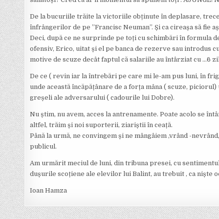
De la bucuriile trăite la victoriile obținute în deplasare, tr
înfrângerilor de pe ”Francisc Neuman”. Și ca cireașa să fie a
Deci, după ce ne surprinde pe toți cu schimbări în formula de
ofensiv, Erico, uitat și el pe banca de rezerve sau introdus cu
motive de scuze decât faptul că salariile au întârziat cu …6 zile
De ce ( revin iar la întrebări pe care mi le-am pus luni, în fr
unde această încăpățânare de a forța mâna ( scuze, piciorul)
greșeli ale adversarului ( cadourile lui Dobre).
Nu știm, nu avem, acces la antrenamente. Poate acolo se întâm
altfel, trăim și noi suporterii, ziariștii în ceață.
Până la urmă, ne convingem și ne mângâiem ,vrând -nevrând, cu
publicul.
Am urmărit meciul de luni, din tribuna presei, cu sentimentul
dușurile scoțiene ale elevilor lui Balint, au trebuit , ca niște
Ioan Hamza