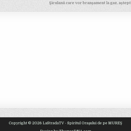
Șiculanii care vor branșament la gaz, aștept
Copyright © 2026 LaStradaTV - Spiritul Oraşului de pe MUREŞ