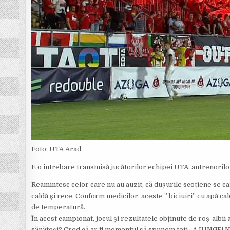
Foto: UTA Arad
E o întrebare transmisă jucătorilor echipei UTA, antrenorilo
Reamintesc celor care nu au auzit, că dușurile scoțiene se ca
caldă și rece. Conform medicilor, aceste ” biciuiri” cu apă cald
de temperatură.
În acest campionat, jocul și rezultatele obținute de roș-albii
sănătoși? Cred că ar fi momentul să spunem toți : AJUNGE! Nu