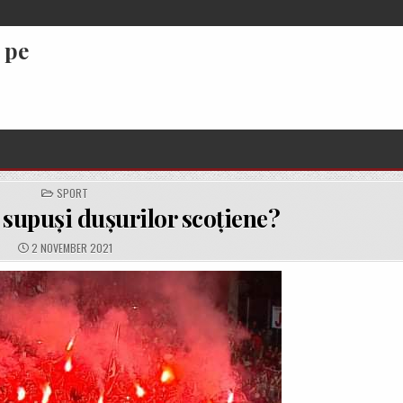
 pe
POSTED
SPORT
IN
supuși dușurilor scoțiene?
PUBLISHED
2 NOVEMBER 2021
DATE: