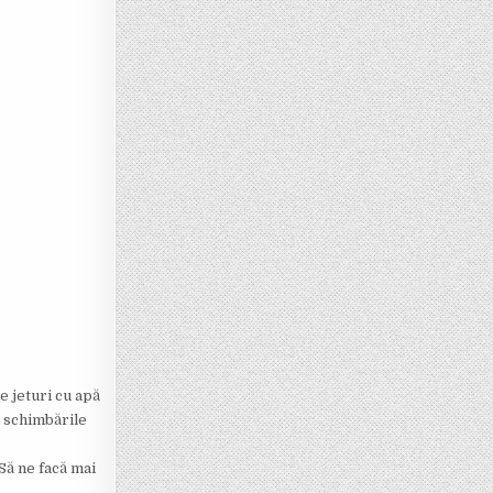
e jeturi cu apă
la schimbările
 Să ne facă mai