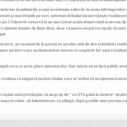
ecem brusc la mâhnirile și mai accentuate suferite în urma înfrângerilor
șezată și mai strâmb pe tort, antrenorul Balint învinovățește conducere
 joc ( Vukcevic rezervă la un meci jucat acasă atunci când ai nevoie d
 5 minute înainte de final, doar, doar va marca un gol cu capul), Gyuszi 
!!!.
igul serii , pe scaunul de la presă) se produc atât de des schimbări ciuda
 unor jucători care au demonstrat mereu că reușitele lor sunt rezultat
plă ceva ce nu le place antrenorilor. Dar măcar să se facă public aces
 ideea că singurul jucător titular care ar trebui să nu lipsească nicio
 rușinii unui privilegiat ,că un grup de ” cu UTA până la moarte” neafec
 ocnași să cânte , să îmbărbăteze, să plângă, după gratiile unei portițe a 