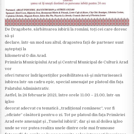
De Dragobete, sărbătoarea iubirii la români, toți cei care doresc
să-și
declare, într-un mod sau altul, dragostea față de partener sunt
așteptați la
kilometrul 0 din Arad.
Primăria Municipiului Arad și Centrul Municipal de Cultură Arad
vor
oferi tuturor îndrăgostiților posibilitatea să-și mărturisească
iubirea într-un cadru epic, special amenajat pe platoul din fața
Palatului Administrativ.
Astfel, în 24 februarie 2021, între orele 11.00 – 21.00, într-un
igloo
decorat adecvat cu tematică „tradițional românesc“, vor fi
„oficiate“ căsătorii pentru o zi. Tot pe platoul din fața Primăriei
Arad este amenajat și „Tunelul iubirii“, dar și un al doilea igloo
unde se vor putea realiza unele dintre cele mai frumoase