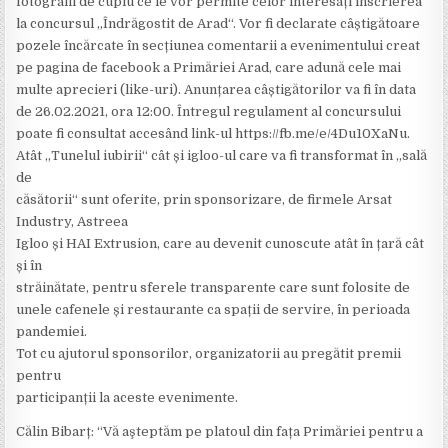
fotografii de cuplu ce le vor permite celor interesați înscrierea
la concursul „Îndrăgostit de Arad“. Vor fi declarate câștigătoare
pozele încărcate în secțiunea comentarii a evenimentului creat
pe pagina de facebook a Primăriei Arad, care adună cele mai
multe aprecieri (like-uri). Anunțarea câștigătorilor va fi în data
de 26.02.2021, ora 12:00. Întregul regulament al concursului
poate fi consultat accesând link-ul https://fb.me/e/4Du10XaNu.
Atât „Tunelul iubirii“ cât și igloo-ul care va fi transformat în „sală
de
căsătorii“ sunt oferite, prin sponsorizare, de firmele Arsat
Industry, Astreea
Igloo și HAI Extrusion, care au devenit cunoscute atât în țară cât
și în
străinătate, pentru sferele transparente care sunt folosite de
unele cafenele și restaurante ca spații de servire, în perioada
pandemiei.
Tot cu ajutorul sponsorilor, organizatorii au pregătit premii
pentru
participanții la aceste evenimente.
Călin Bibarț: “Vă aşteptăm pe platoul din fața Primăriei pentru a