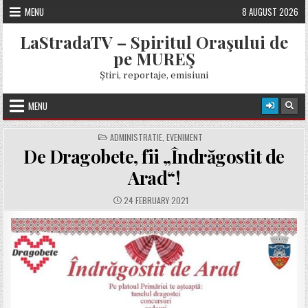
Skip
MENU
8 AUGUST 2026
to
content
LaStradaTV – Spiritul Oraşului de
pe MUREŞ
Ştiri, reportaje, emisiuni
MENU
POSTED
ADMINISTRATIE
,
EVENIMENT
IN
De Dragobete, fii „Îndrăgostit de
Arad“!
PUBLISHED
24 FEBRUARY 2021
DATE: