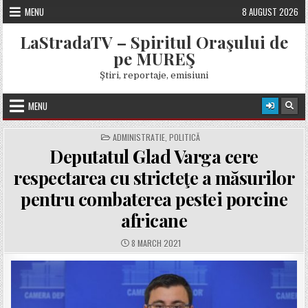
Skip
MENU
8 AUGUST 2026
to
content
LaStradaTV – Spiritul Oraşului de
pe MUREŞ
Ştiri, reportaje, emisiuni
MENU
POSTED
ADMINISTRATIE
,
POLITICĂ
IN
Deputatul Glad Varga cere
respectarea cu stricteţe a măsurilor
pentru combaterea pestei porcine
africane
PUBLISHED
8 MARCH 2021
DATE: