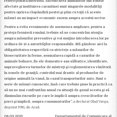
restricţionată/interzisă. Sacrificarea animalelor din zonele
afectate şi instituirea carantinei sunt singurele modalităţi
pentru oprirea răspândirii pestei şi ştim cu toţii că aceste
măsuri au un impact economic enorm asupra acestui sector.
Pentru a evita evenimente de asemenea amploare, pentru a
proteja fermierii români, trebuie să ne concentrăm atenţia
asupra măsurilor preventive şi voi susţine introducerea lor pe
ordinea de zi a autorităţilor responsabile. Mă gândesc aici la
obligativitatea respectării cu strictețe a măsurilor de
biosecuritate în ferme, semnalarea rapidă a cazurilor de
animale bolnave, fie ele domestice sau sălbatice, identificate,
supravegherea turmelor de mistreţi şi reglementarea vânătorii
în zonele de graniţă, controlul mai drastic al produselor de
origine animală la vamă, în cazul transporturilor auto. Sunt o
serie de măsuri cunoscute, însă care trebuie puse în practică ca
să nu ne mai confruntăm anual cu situaţii de genul acesta şi să
diminuăm riscurile pe care le implică asupra crescătorilor de
porci şi implicit, asupra consumatorilor”,
a declarat Glad Varga,
deputat PNL de Arad.
08.03.2021 Departamentul de Comunicare al