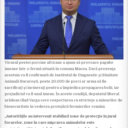
Virusul pestei porcine africane a ajuns să provoace pagube
imense într-o fermă situată în comuna Macea. Dacă prezenţa
acestuia va fi confirmată de Institutul de Diagnostic şi Sănătate
Animală Bucureşti, peste 20.000 de porci ar urma să fie
sacrificaţi şi incineraţi pentru a împiedica propagarea bolii, iar
prejudiciul va fi unul imens. În aceste condiţii, deputatul liberal
arădean Glad Varga cere respectarea cu stricteţe a măsurilor de
biosecuritate în vederea protejării fermierilor români.
„Autoritățile au intervenit stabilind zone de protecţie în jurul
focarelor, zone în care mişcarea animalelor este