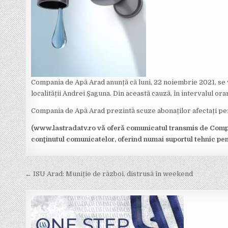
Compania de Apă Arad anunță că luni, 22 noiembrie 2021, se v
localității Andrei Șaguna. Din această cauză, în intervalul ora
Compania de Apă Arad prezintă scuze abonaților afectați pen
(www.lastradatv.ro vă oferă comunicatul transmis de Compa
conţinutul comunicatelor, oferind numai suportul tehnic pe
Post
← ISU Arad: Muniție de război, distrusă în weekend
navigation