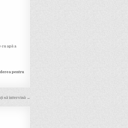
 cu apă a
nderea pentru
ți să intervină →