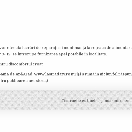
or efecuta lucrări de reparații si mentenanță la rețeaua de alimentare
r 9- 12, se întrerupe furnizarea apei potabile în localitate.
tru disconfortul creat.
nia de ApăArad. www.lastradatv.ro nu îşi asumă în niciun fel răspu
ntru publicarea acestora.
)
Distracție cu bucluc, jandarmii chema