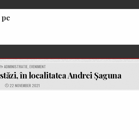
 pe
POSTED
ADMINISTRATIE
,
EVENIMENT
IN
stăzi, în localitatea Andrei Șaguna
PUBLISHED
22 NOVEMBER 2021
DATE: