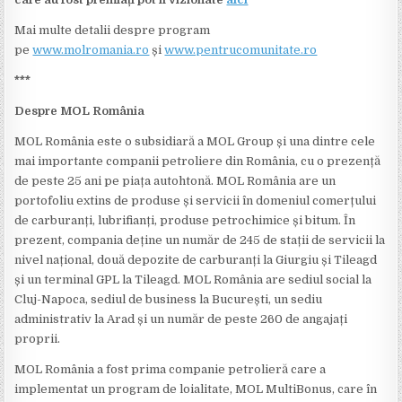
Mai multe detalii despre program
pe
www.molromania.ro
și
www.pentrucomunitate.ro
***
Despre MOL România
MOL România este o subsidiară a MOL Group și una dintre cele
mai importante companii petroliere din România, cu o prezență
de peste 25 ani pe piața autohtonă. MOL România are un
portofoliu extins de produse și servicii în domeniul comerțului
de carburanți, lubrifianți, produse petrochimice și bitum. În
prezent, compania deține un număr de 245 de stații de servicii la
nivel național, două depozite de carburanți la Giurgiu și Tileagd
și un terminal GPL la Tileagd. MOL România are sediul social la
Cluj-Napoca, sediul de business la București, un sediu
administrativ la Arad și un număr de peste 260 de angajați
proprii.
MOL România a fost prima companie petrolieră care a
implementat un program de loialitate, MOL MultiBonus, care în