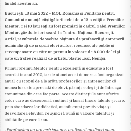
finalul acestui an.
București, 13 mai 2022 – MOL România și Fundația pentru
Comunitate anunță câștigătorii celei de-a 12-a ediții a Premiilor
Mentor. Cei 10 laureați au fost premiați în cadrul Galei Premiilor
Mentor, găzduite ieri seară, la Teatrul Național București.
Astfel, rezultatele deosebite obținute de profesorii și antrenorii
nominalizați de propriii elevi au fost recunoscute public și
recompensate cu câte un premiu în valoare de 8.000 de lei și
câte un trofeu realizat de artistul plastic Ioan Nemțoi.
Primul premiu Mentor pentru excelență în educație a fost
acordat în anul 2010, iar de atunci acest demers a fost organizat
anual, cu scopul de a le arăta profesorilor și antrenorilor că
munca lor este apreciată de elevi, părinți, colegi și de întreaga
comunitate din care fac parte. Aceste distincții le sunt oferite
celor care au descoperit, susținut și lansat tinere talente și care,
prin abordarea lor didactică, au influențat pozitiv viața și
dezvoltarea elevilor, reușind să pună în valoare talentul și
abilitățile pe care le au.
„Parafrazând un proverb japonez, profesorii mediocri spun,