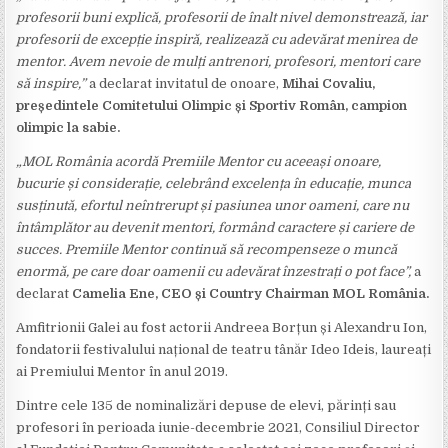
profesorii buni explică, profesorii de înalt nivel demonstrează, iar
profesorii de excepție inspiră, realizează cu adevărat menirea de
mentor. Avem nevoie de mulți antrenori, profesori, mentori care
să inspire,”
a declarat invitatul de onoare,
Mihai Covaliu,
președintele Comitetului Olimpic și Sportiv Român, campion
olimpic la sabie.
„MOL România acordă Premiile Mentor cu aceeași onoare,
bucurie și considerație, celebrând excelența în educație, munca
susținută, efortul neîntrerupt și pasiunea unor oameni, care nu
întâmplător au devenit mentori, formând caractere și cariere de
succes. Premiile Mentor continuă să recompenseze o muncă
enormă, pe care doar oamenii cu adevărat înzestrați o pot face”,
a
declarat
Camelia Ene, CEO și Country Chairman MOL România.
Amfitrionii Galei au fost actorii Andreea Borțun și Alexandru Ion,
fondatorii festivalului național de teatru tânăr Ideo Ideis, laureați
ai Premiului Mentor în anul 2019.
Dintre cele 135 de nominalizări depuse de elevi, părinți sau
profesori în perioada iunie-decembrie 2021, Consiliul Director