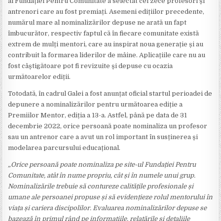
al Fundației Pentru Comunitate a selectat cei zece profesori și
antrenori care au fost premiați. Asemeni edițiilor precedente,
numărul mare al nominalizărilor depuse ne arată un fapt
îmbucurător, respectiv faptul că în fiecare comunitate există
extrem de mulți mentori, care au inspirat noua generație și au
contribuit la formarea liderilor de mâine. Aplicațiile care nu au
fost câștigătoare pot fi revizuite și depuse cu ocazia
următoarelor ediții.
Totodată, în cadrul Galei a fost anunțat oficial startul perioadei de
depunere a nominalizărilor pentru următoarea ediție a
Premiilor Mentor, ediția a 13-a. Astfel, până pe data de 31
decembrie 2022, orice persoană poate nominaliza un profesor
sau un antrenor care a avut un rol important în susținerea și
modelarea parcursului educațional.
„Orice persoană poate nominaliza pe site-ul Fundației Pentru
Comunitate, atât în nume propriu, cât și în numele unui grup.
Nominalizările trebuie să contureze calitățile profesionale și
umane ale persoanei propuse și să evidențieze rolul mentorului în
viața și cariera discipolilor. Evaluarea nominalizărilor depuse se
bazează în primul rând pe informațiile, relatările și detaliile