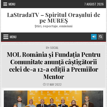
Skip
MENU
7 AUGUST 2026
to
content
LaStradaTV – Spiritul Oraşului de
pe MUREŞ
Ştiri, reportaje, emisiuni
MENU
POSTED
SOCIAL
IN
MOL România și Fundația Pentru
Comunitate anunță câștigătorii
celei de-a 12-a ediții a Premiilor
Mentor
PUBLISHED
17 MAY 2022
DATE: