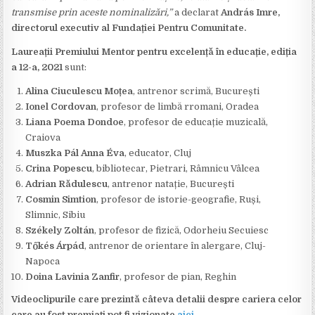
transmise prin aceste nominalizări,”
a declarat
András Imre,
directorul executiv al Fundației Pentru Comunitate.
Laureații
Premiului Mentor pentru excelență în educație, ediția
a 12-a, 2021
sunt:
Alina Ciuculescu Moțea
, antrenor scrimă, București
Ionel Cordovan
, profesor de limbă rromani, Oradea
Liana Poema Dondoe
, profesor de educație muzicală,
Craiova
Muszka Pál Anna Éva
, educator, Cluj
Crina Popescu
, bibliotecar, Pietrari, Râmnicu Vâlcea
Adrian Rădulescu
, antrenor natație, București
Cosmin Simtion
, profesor de istorie-geografie, Ruși,
Slimnic, Sibiu
Székely Zoltán
, profesor de fizică, Odorheiu Secuiesc
Tőkés Árpád
, antrenor de orientare în alergare, Cluj-
Napoca
Doina Lavinia Zanfir
, profesor de pian, Reghin
Videoclipurile care prezintă câteva detalii despre cariera celor
care au fost premiați pot fi vizionate
aici