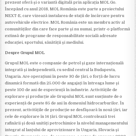
prezent oferă și o variantă digitală prin aplicația MOL Go.
Începând cu anul 2018, MOL România este parte a proiectului
NEXT-E, care vizează instalarea de stații de încărcare pentru
autovehicule electrice. MOL România este un membru activ al
comunităților din care face parte și nu numai, printr-o platformă
extinsă de programe de responsabilitate socială adresate
educației, sportului, sănătății și mediului.
Despre Grupul MOL
Grupul MOL este o companie de petrol și gaze internațională
integrată și independentă, cu sediul central la Budapesta,
Ungaria. Are operațiuni în peste 30 de țări, o forță de lucru
dinamică formată din 25.000 de angajați în întreaga lume şi
peste 100 de ani de experiență în industrie. Activitățile de
explorare şi producție ale Grupului MOL sunt susținute de o
experiență de peste 85 de ani în domeniul hidrocarburilor. În
prezent, activitățile de producție se desfășoară în nouă țări, iar
cele de explorare în 14 țări. Grupul MOL controlează trei
rafinării şi două unități petrochimice la nivelul managementului
integrat al lanțului de aprovizionare în Ungaria, Slovacia şi