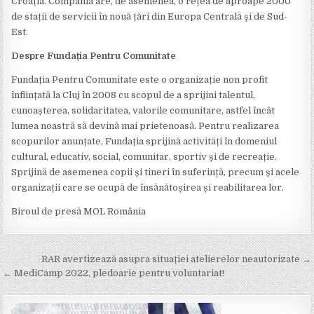
Croația. Compania are, de asemenea, o rețea de aproape 2000
de stații de servicii în nouă țări din Europa Centrală şi de Sud-
Est.
Despre Fundația Pentru Comunitate
Fundația Pentru Comunitate este o organizație non profit
înființată la Cluj în 2008 cu scopul de a sprijini talentul,
cunoașterea, solidaritatea, valorile comunitare, astfel încât
lumea noastră să devină mai prietenoasă. Pentru realizarea
scopurilor anunțate, Fundația sprijină activități în domeniul
cultural, educativ, social, comunitar, sportiv și de recreație.
Sprijină de asemenea copii și tineri în suferință, precum și acele
organizații care se ocupă de însănătoșirea și reabilitarea lor.
Biroul de presă MOL România
Post
RAR avertizează asupra situației atelierelor neautorizate →
navigation
← MediCamp 2022, pledoarie pentru voluntariat!