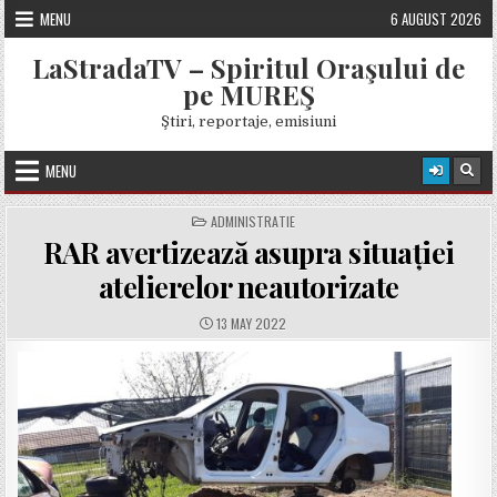
Skip
MENU
6 AUGUST 2026
to
content
LaStradaTV – Spiritul Oraşului de
pe MUREŞ
Ştiri, reportaje, emisiuni
MENU
POSTED
ADMINISTRATIE
IN
RAR avertizează asupra situației
atelierelor neautorizate
PUBLISHED
13 MAY 2022
DATE: