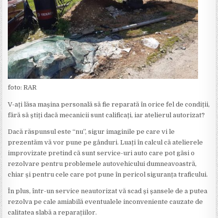
foto: RAR
V-ați lăsa mașina personală să fie reparată în orice fel de condiții,
fără să știți dacă mecanicii sunt calificați, iar atelierul autorizat?
Dacă răspunsul este “nu”, sigur imaginile pe care vi le
prezentăm vă vor pune pe gânduri. Luați în calcul că atelierele
improvizate pretind că sunt service-uri auto care pot găsi o
rezolvare pentru problemele autovehicului dumneavoastră,
chiar și pentru cele care pot pune în pericol siguranța traficului.
În plus, într-un service neautorizat vă scad și șansele de a putea
rezolva pe cale amiabilă eventualele inconveniente cauzate de
calitatea slabă a reparațiilor.