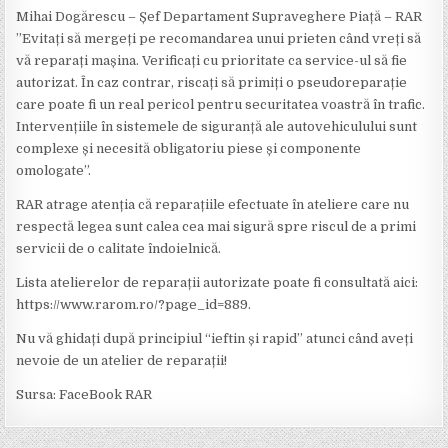
Mihai Dogărescu – Șef Departament Supraveghere Piață – RAR
”Evitați să mergeți pe recomandarea unui prieten când vreți să
vă reparați mașina. Verificați cu prioritate ca service-ul să fie
autorizat. În caz contrar, riscați să primiți o pseudoreparație
care poate fi un real pericol pentru securitatea voastră în trafic.
Intervențiile în sistemele de siguranță ale autovehiculului sunt
complexe și necesită obligatoriu piese și componente
omologate”.
RAR atrage atenția că reparațiile efectuate în ateliere care nu
respectă legea sunt calea cea mai sigură spre riscul de a primi
servicii de o calitate îndoielnică.
Lista atelierelor de reparații autorizate poate fi consultată aici:
https://www.rarom.ro/?page_id=889.
Nu vă ghidați după principiul “ieftin și rapid” atunci când aveți
nevoie de un atelier de reparații!
Sursa: FaceBook RAR