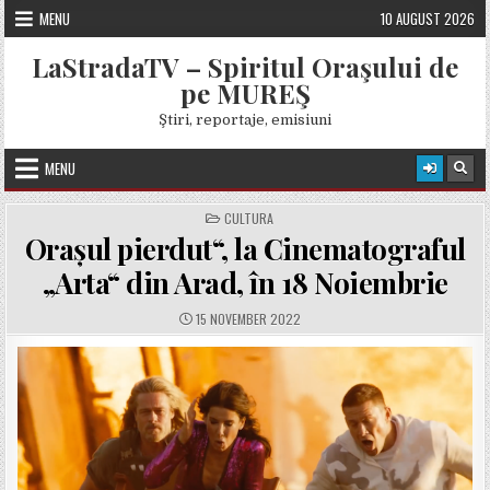
Skip
MENU
10 AUGUST 2026
to
content
LaStradaTV – Spiritul Oraşului de
pe MUREŞ
Ştiri, reportaje, emisiuni
MENU
POSTED
CULTURA
IN
Orașul pierdut“, la Cinematograful
„Arta“ din Arad, în 18 Noiembrie
PUBLISHED
15 NOVEMBER 2022
DATE: