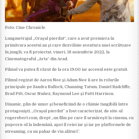
Foto: Cine Chronicle
Lungmetrajul „Orașul pierdut“, care a avut premiera în
primăvara acestui an și care dezvăluie aventura unei scriitoare
în junglă, va fi proiectat, vineri, 18 noiembrie 2022, la
Cinematograful „Arta“ din Arad.
Filmul va putea fi văzut de la ora 19:00 iar accesul este gratuit.
Filmul regizat de Aaron Nee și Adam Nee îi are în rolurile
principale pe Sandra Bullock, Channing Tatum, Daniel Radcliffe,
Brad Pitt, Oscar Nuñez, Raymond Lee și Patti Harrison.
Dinamic, plin de umor și beneficiind de o chimie tangibilă între
protagoniști, „Orașul pierdut” a fost caracterizat, de site-ul
rogerebert.com, drept „un film pe care îl urmărești la cinema, cu
popcorn-ul la îndemână, apoi îl reiei iar și iar pe platformele de
streaming, cu un pahar de vin alături”.