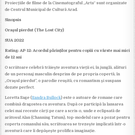
Proiecțiile de filme de la Cinematograful „Arta“ sunt organizate
de Centrul Municipal de Cultură Arad.
Sinopsis
Orașul pierdut (The Lost City)
SUA 2022
Rating: AP-12: Acordul părinților pentru copiii cu vârste mai mici
de 12 ani
O scriitoare celebră trăiește aventura vieții ei, în junglă, alături
de un personaj masculin desprins de pe propria copertă, în
„Orașul pierdut”, o parodie reușită, cu romantism și suspans
dozate perfect.
Loretta Sage (
Sandra Bullock
) este o autoare de romane care
combină dragostea cu aventura. După ce participă la lansarea
celei mai recente cărți pe care a scris-o, unde e eclipsată de
arătosul Alan (Channing Tatum), top-modelul care a pozat pentru
coperta romanului său, scriitoarea se trezește implicată într-o
aventură care îi depășește prolifica imaginație.