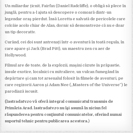
Un miliardar țicnit, Fairfax (Daniel Radcliffe), o obligă să plece în
junglă, pentru a-l ajuta să descopere o comoară dintr-un
legendar oraș pierdut. Însă Loretta e salvată de pericolele care
colcăie acolo chiar de Alan, dornic să demonstreze că nu e doar
un tip decorativ.
Curând, cei doi sunt antrenați într-o aventură în toată regula, în
care apare și Jack (Brad Pitt), un maestru zen cu aer de
Hollywood.
Filmul are de toate, de la explozii, mașini căzute în prăpastie,
insule exotice, localnici cu mitraliere, un vulcan fumegând în
depărtare și cam tot arsenalul folosit în filmele de aventuri, pe
care regizorii Aaron și Adam Nee („Masters of the Universe”) le
parodiază iscusit.
(lastradatv.ro vă oferă integral comunicatul transmis de
Primăria Arad. lastradatv.ro nu îşi asumă în niciun fel
răspunderea pentru conţinutul comunicatelor, oferind numai
suportul tehnic pentru publicarea acestora.
)