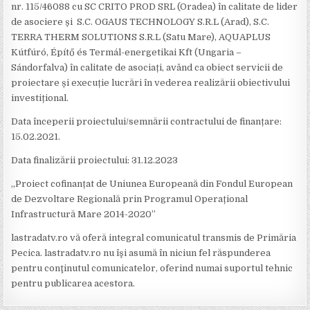
nr. 115/46088 cu SC CRITO PROD SRL (Oradea) în calitate de lider
de asociere și S.C. OGAUS TECHNOLOGY S.R.L (Arad), S.C.
TERRA THERM SOLUTIONS
S.R.L (Satu Mare), AQUAPLUS
Kútfúró, Építő és Termál-energetikai Kft (Ungaria –
Sándorfalva) în calitate de asociați, având ca obiect servicii de
proiectare și execuție lucrări în vederea realizării obiectivului
investițional.
Data începerii proiectului/semnării contractului de finanțare:
15.02.2021.
Data finalizării proiectului: 31.12.2023
„Proiect cofinanțat de Uniunea Europeană din Fondul European
de Dezvoltare Regională prin Programul Operațional
Infrastructură Mare 2014-2020”
lastradatv.ro vă oferă integral comunicatul transmis de Primăria
Pecica. lastradatv.ro nu îşi asumă în niciun fel răspunderea
pentru conţinutul comunicatelor, oferind numai suportul tehnic
pentru publicarea acestora.