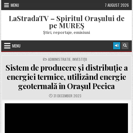
Skip
MENU
7 AUGUST 2026
to
content
LaStradaTV – Spiritul Oraşului de
pe MUREŞ
Ştiri, reportaje, emisiuni
MENU
POSTED
ADMINISTRATIE
,
INVESTIȚII
IN
Sistem de producere și distribuție a
energiei termice, utilizând energie
geotermală în Orașul Pecica
PUBLISHED
31 DECEMBER 2023
DATE: