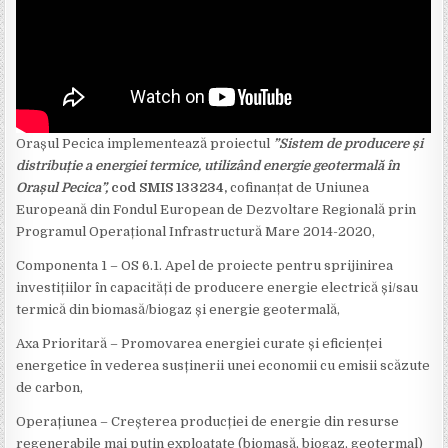
Orașul Pecica implementează proiectul
”Sistem de producere și
distribuție a energiei termice, utilizând energie geotermală în
Orașul Pecica”,
cod SMIS 133234,
cofinanțat de Uniunea
Europeană din Fondul European de Dezvoltare Regională
prin
Programul Operațional Infrastructură Mare 2014-2020,
Componenta 1 – OS 6.1. Apel de proiecte pentru sprijinirea
investițiilor în capacități de producere energie electrică și/sau
termică din biomasă/biogaz și energie geotermală,
Axa Prioritară – Promovarea energiei curate și eficienței
energetice în vederea susținerii unei economii cu emisii scăzute
de carbon,
Operațiunea – Creșterea producției de energie din resurse
regenerabile mai puțin exploatate (biomasă, biogaz, geotermal)